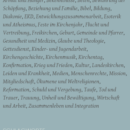
Armut und Hunger
Bekenntnisse
Beten
Bewahrung der
Schöpfung
Beziehung und Familie
Bibel
Bildung
Diakonie
EKD
Entwicklungszusammenarbeit
Esoterik
und Atheismus
Feste im Kirchenjahr
Flucht und
Vertreibung
Freikirchen
Geburt
Gemeinde und Pfarrer
Gesundheit und Medizin
Glaube und Theologie
Gottesdienst
Kinder- und Jugendarbeit
Kirchengeschichte
Kirchenmusik
Kirchentag
Konfirmation
Krieg und Frieden
Kultur
Landeskirchen
Leiden und Krankheit
Medien
Menschenrechte
Mission
Mitgliedschaft
Ökumene und Weltreligionen
Reformation
Schuld und Vergebung
Taufe
Tod und
Trauer
Trauung
Unheil und Bewältigung
Wirtschaft
und Arbeit
Zusammenleben und Integration