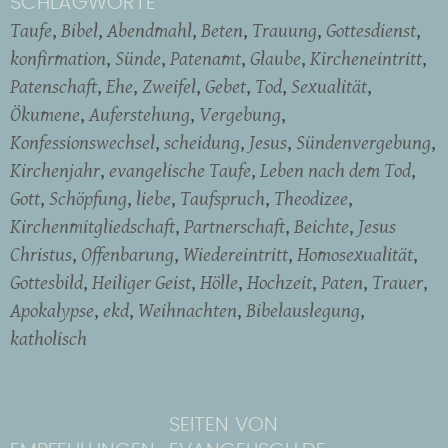
SCHLAGWORTE
Taufe
Bibel
Abendmahl
Beten
Trauung
Gottesdienst
konfirmation
Sünde
Patenamt
Glaube
Kircheneintritt
Patenschaft
Ehe
Zweifel
Gebet
Tod
Sexualität
Ökumene
Auferstehung
Vergebung
Konfessionswechsel
scheidung
Jesus
Sündenvergebung
Kirchenjahr
evangelische Taufe
Leben nach dem Tod
Gott
Schöpfung
liebe
Taufspruch
Theodizee
Kirchenmitgliedschaft
Partnerschaft
Beichte
Jesus
Christus
Offenbarung
Wiedereintritt
Homosexualität
Gottesbild
Heiliger Geist
Hölle
Hochzeit
Paten
Trauer
Apokalypse
ekd
Weihnachten
Bibelauslegung
katholisch
SEITEN VON