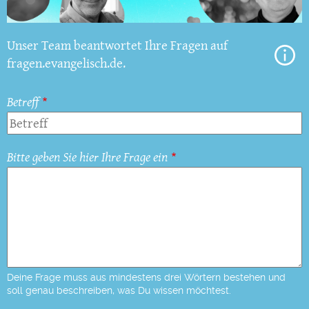
Unser Team beantwortet Ihre Fragen auf
fragen.evangelisch.de.
Betreff
Bitte geben Sie hier Ihre Frage ein
Deine Frage muss aus mindestens drei Wörtern bestehen und
soll genau beschreiben, was Du wissen möchtest.