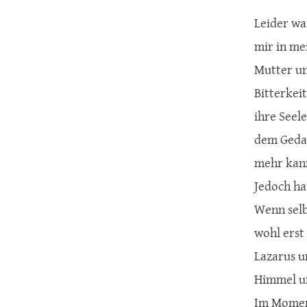
Leider wa
mir in mei
Mutter un
Bitterkei
ihre Seel
dem Gedan
mehr kann
Jedoch ha
Wenn selb
wohl erst
Lazarus u
Himmel un
Im Moment