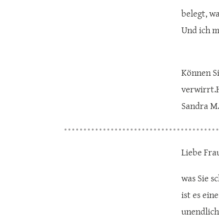
belegt, wa
Und ich m
Können Si
verwirrt.
Sandra M
Liebe Fra
was Sie sc
ist es ein
unendlich