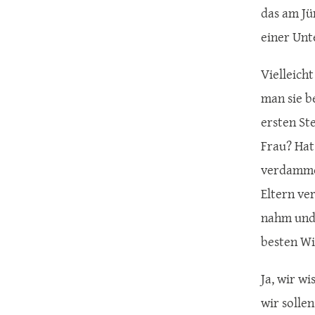
das am Jü
einer Unt
Vielleicht
man sie b
ersten Ste
Frau? Hat
verdamme 
Eltern ver
nahm und 
besten Wil
Ja, wir w
wir solle