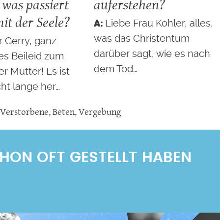
- was passiert
auferstehen?
it der Seele?
Liebe Frau Kohler, alles,
was das Christentum
r Gerry, ganz
darüber sagt, wie es nach
es Beileid zum
dem Tod…
er Mutter! Es ist
ht lange her…
 Verstorbene
,
Beten
,
Vergebung
SCHON OFT GESTELLT HABEN