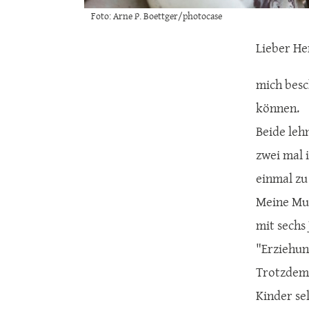
Foto: Arne P. Boettger/photocase
Lieber He
mich besc
können.
Beide leh
zwei mal i
einmal zu
Meine Mut
mit sechs
"Erziehun
Trotzdem 
Kinder se