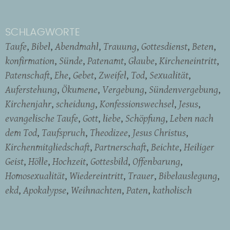
SCHLAGWORTE
Taufe
Bibel
Abendmahl
Trauung
Gottesdienst
Beten
konfirmation
Sünde
Patenamt
Glaube
Kircheneintritt
Patenschaft
Ehe
Gebet
Zweifel
Tod
Sexualität
Auferstehung
Ökumene
Vergebung
Sündenvergebung
Kirchenjahr
scheidung
Konfessionswechsel
Jesus
evangelische Taufe
Gott
liebe
Schöpfung
Leben nach
dem Tod
Taufspruch
Theodizee
Jesus Christus
Kirchenmitgliedschaft
Partnerschaft
Beichte
Heiliger
Geist
Hölle
Hochzeit
Gottesbild
Offenbarung
Homosexualität
Wiedereintritt
Trauer
Bibelauslegung
ekd
Apokalypse
Weihnachten
Paten
katholisch