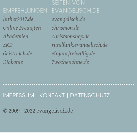
SEITEN VON
EMPFEHLUNGEN
EVANGELISCH.DE
luther2017.de
evangelisch.de
Online Predigten
chrismon.de
Akademien
chrismonshop.de
EKD
rundfunk.evangelisch.de
Geistreich.de
einjahrfreiwillig.de
Diakonie
7wochenohne.de
IMPRESSUM
KONTAKT
DATENSCHUTZ
© 2009 - 2022 evangelisch.de