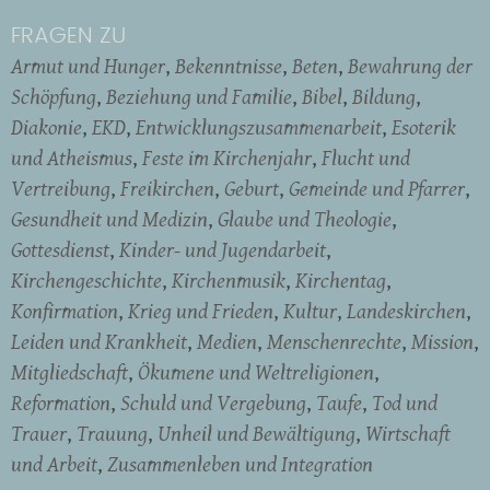
FRAGEN ZU
Armut und Hunger
Bekenntnisse
Beten
Bewahrung der
Schöpfung
Beziehung und Familie
Bibel
Bildung
Diakonie
EKD
Entwicklungszusammenarbeit
Esoterik
und Atheismus
Feste im Kirchenjahr
Flucht und
Vertreibung
Freikirchen
Geburt
Gemeinde und Pfarrer
Gesundheit und Medizin
Glaube und Theologie
Gottesdienst
Kinder- und Jugendarbeit
Kirchengeschichte
Kirchenmusik
Kirchentag
Konfirmation
Krieg und Frieden
Kultur
Landeskirchen
Leiden und Krankheit
Medien
Menschenrechte
Mission
Mitgliedschaft
Ökumene und Weltreligionen
Reformation
Schuld und Vergebung
Taufe
Tod und
Trauer
Trauung
Unheil und Bewältigung
Wirtschaft
und Arbeit
Zusammenleben und Integration