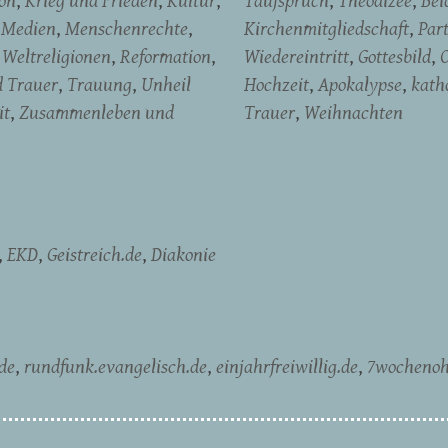
on
Krieg und Frieden
Kultur
Taufspruch
Theodizee
Bei
Medien
Menschenrechte
Kirchenmitgliedschaft
Par
Weltreligionen
Reformation
Wiedereintritt
Gottesbild
d Trauer
Trauung
Unheil
Hochzeit
Apokalypse
kath
it
Zusammenleben und
Trauer
Weihnachten
EKD
Geistreich.de
Diakonie
de
rundfunk.evangelisch.de
einjahrfreiwillig.de
7wochenoh