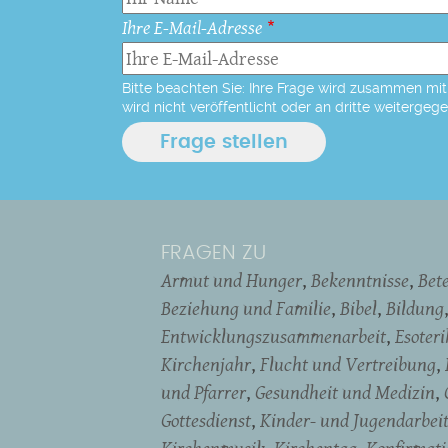
Ihre E-Mail-Adresse
Bitte beachten Sie: Ihre Frage wird zusammen mit 
wird nicht veröffentlicht oder an dritte weitergeg
FRAGEN ZU
Armut und Hunger
Bekenntnisse
Bet
Beziehung und Familie
Bibel
Bildung
Entwicklungszusammenarbeit
Esoter
Kirchenjahr
Flucht und Vertreibung
und Pfarrer
Gesundheit und Medizin
Gottesdienst
Kinder- und Jugendarbei