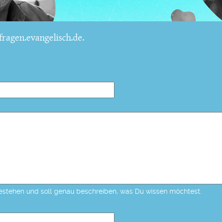
ragen.evangelisch.de.
estehen und soll genau beschreiben, was Du wissen möchtest.