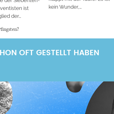
he der Siebenten-
kein Wunder,…
entisten ist
lied der…
Pfingsten?
SCHON OFT GESTELLT HABEN