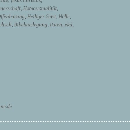
chte
Jesus Christus
tnerschaft
Homosexualität
Offenbarung
Heiliger Geist
Hölle
olisch
Bibelauslegung
Paten
ekd
ne.de