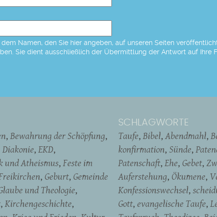
dem Namen, den Sie hier angeben, auf unseren Seiten veröffentlicht,
eben. Sie dient ausschließlich der Übermittlung der Antwort auf Ihre 
SCHLAGWORTE
en
Bewahrung der Schöpfung
Taufe
Bibel
Abendmahl
B
Diakonie
EKD
konfirmation
Sünde
Pate
ik und Atheismus
Feste im
Patenschaft
Ehe
Gebet
Zw
Freikirchen
Geburt
Gemeinde
Auferstehung
Ökumene
V
Glaube und Theologie
Konfessionswechsel
schei
t
Kirchengeschichte
Gott
evangelische Taufe
L