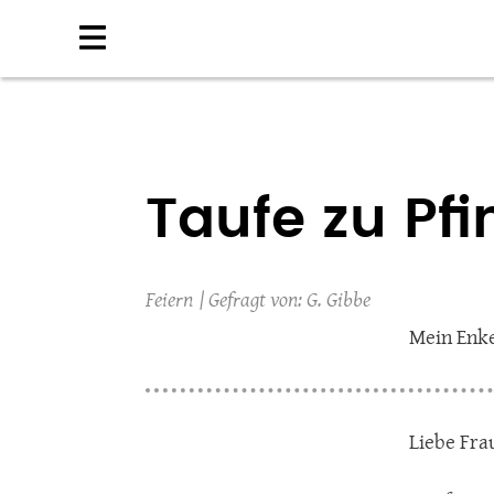
Direkt
zum
Inhalt
Taufe zu Pf
Feiern
G. Gibbe
Mein Enke
Liebe Fra