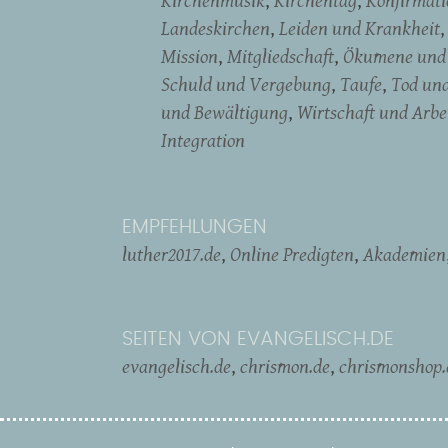
Kirchenmusik
Kirchentag
Konfirmati
Landeskirchen
Leiden und Krankheit
Mission
Mitgliedschaft
Ökumene und 
Schuld und Vergebung
Taufe
Tod un
und Bewältigung
Wirtschaft und Arbe
Integration
EMPFEHLUNGEN
luther2017.de
Online Predigten
Akademien
SEITEN VON EVANGELISCH.DE
evangelisch.de
chrismon.de
chrismonshop.