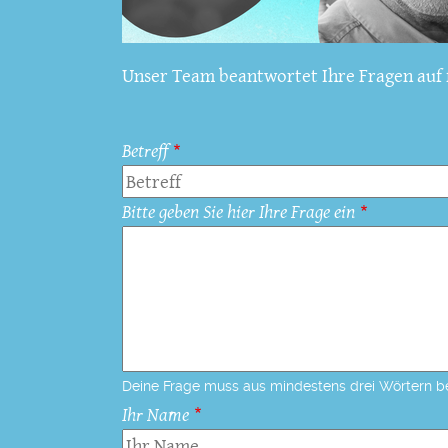
Unser Team beantwortet Ihre Fragen auf f
Betreff
Bitte geben Sie hier Ihre Frage ein
Deine Frage muss aus mindestens drei Wörtern b
Ihr Name