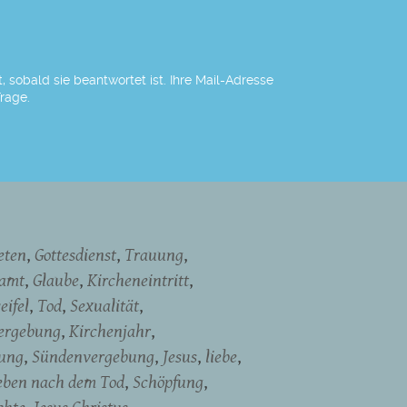
 sobald sie beantwortet ist. Ihre Mail-Adresse
Frage.
eten
Gottesdienst
Trauung
namt
Glaube
Kircheneintritt
eifel
Tod
Sexualität
ergebung
Kirchenjahr
dung
Sündenvergebung
Jesus
liebe
eben nach dem Tod
Schöpfung