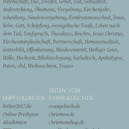
Patenschaft
Ehe
Zweifel
Gebet
Tod
Sexualität
Auferstehung
Ökumene
Vergebung
Kirchenjahr
scheidung
Sündenvergebung
Konfessionswechsel
Jesus
liebe
Gott
Schöpfung
evangelische Taufe
Leben nach
dem Tod
Taufspruch
Theodizee
Beichte
Jesus Christus
Kirchenmitgliedschaft
Partnerschaft
Homosexualität
Gottesbild
Offenbarung
Wiedereintritt
Heiliger Geist
Hölle
Hochzeit
Bibelauslegung
katholisch
Apokalypse
Paten
ekd
Weihnachten
Trauer
SEITEN VON
EMPFEHLUNGEN
EVANGELISCH.DE
luther2017.de
evangelisch.de
Online Predigten
chrismon.de
Akademien
chrismonshop.de