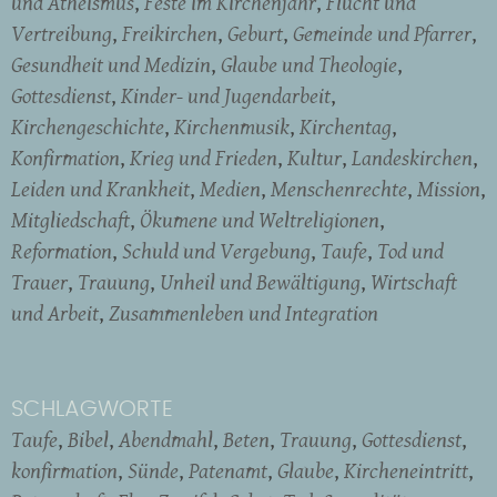
und Atheismus
Feste im Kirchenjahr
Flucht und
Vertreibung
Freikirchen
Geburt
Gemeinde und Pfarrer
Gesundheit und Medizin
Glaube und Theologie
Gottesdienst
Kinder- und Jugendarbeit
Kirchengeschichte
Kirchenmusik
Kirchentag
Konfirmation
Krieg und Frieden
Kultur
Landeskirchen
Leiden und Krankheit
Medien
Menschenrechte
Mission
Mitgliedschaft
Ökumene und Weltreligionen
Reformation
Schuld und Vergebung
Taufe
Tod und
Trauer
Trauung
Unheil und Bewältigung
Wirtschaft
und Arbeit
Zusammenleben und Integration
SCHLAGWORTE
Taufe
Bibel
Abendmahl
Beten
Trauung
Gottesdienst
konfirmation
Sünde
Patenamt
Glaube
Kircheneintritt