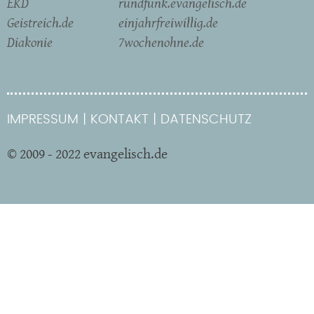
EKD
rundfunk.evangelisch.de
Geistreich.de
einjahrfreiwillig.de
Diakonie
7wochenohne.de
IMPRESSUM
KONTAKT
DATENSCHUTZ
© 2009 - 2022 evangelisch.de