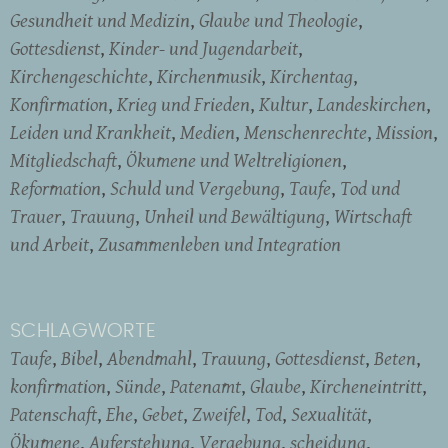
Gesundheit und Medizin
Glaube und Theologie
Gottesdienst
Kinder- und Jugendarbeit
Kirchengeschichte
Kirchenmusik
Kirchentag
Konfirmation
Krieg und Frieden
Kultur
Landeskirchen
Leiden und Krankheit
Medien
Menschenrechte
Mission
Mitgliedschaft
Ökumene und Weltreligionen
Reformation
Schuld und Vergebung
Taufe
Tod und
Trauer
Trauung
Unheil und Bewältigung
Wirtschaft
und Arbeit
Zusammenleben und Integration
SCHLAGWORTE
Taufe
Bibel
Abendmahl
Trauung
Gottesdienst
Beten
konfirmation
Sünde
Patenamt
Glaube
Kircheneintritt
Patenschaft
Ehe
Gebet
Zweifel
Tod
Sexualität
Ökumene
Auferstehung
Vergebung
scheidung