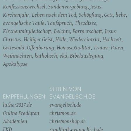
Konfessionswechsel
Sündenvergebung
Jesus
Kirchenjahr
Leben nach dem Tod
Schöpfung
Gott
liebe
evangelische Taufe
Taufspruch
Theodizee
Kirchenmitgliedschaft
Beichte
Partnerschaft
Jesus
Christus
Heiliger Geist
Hölle
Wiedereintritt
Hochzeit
Gottesbild
Offenbarung
Homosexualität
Trauer
Paten
Weihnachten
katholisch
ekd
Bibelauslegung
Apokalypse
SEITEN VON
EMPFEHLUNGEN
EVANGELISCH.DE
luther2017.de
evangelisch.de
Online Predigten
chrismon.de
Akademien
chrismonshop.de
EKD
rundfunk.evangelisch.de