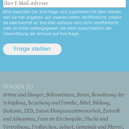
Bitte beachten Sie: Ihre Frage wird zusammen mit dem Namen,
den Sie hier angeben, auf unseren Seiten veröffentlicht, sobald
sie beantwortet ist. Ihre Mail-Adresse wird nicht veröffentlicht
oder an dritte weitergegeben. Sie dient ausschließlich der
Übermittlung der Antwort auf Ihre Frage.
FRAGEN ZU
Armut und Hunger
Bekenntnisse
Beten
Bewahrung der
Schöpfung
Beziehung und Familie
Bibel
Bildung
Diakonie
EKD
Entwicklungszusammenarbeit
Esoterik
und Atheismus
Feste im Kirchenjahr
Flucht und
Vertreibung
Freikirchen
Geburt
Gemeinde und Pfarrer