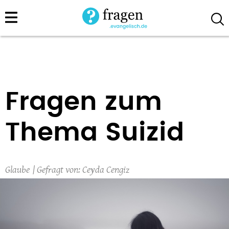
Direkt
zum
Inhalt
Fragen zum
Thema Suizid
Glaube
Ceyda Cengiz