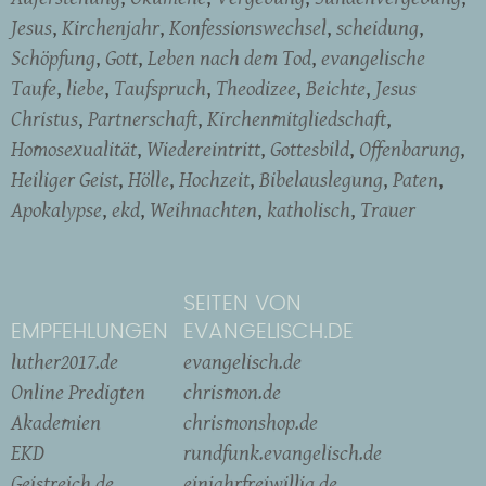
Jesus
Kirchenjahr
Konfessionswechsel
scheidung
Schöpfung
Gott
Leben nach dem Tod
evangelische
Taufe
liebe
Taufspruch
Theodizee
Beichte
Jesus
Christus
Partnerschaft
Kirchenmitgliedschaft
Homosexualität
Wiedereintritt
Gottesbild
Offenbarung
Heiliger Geist
Hölle
Hochzeit
Bibelauslegung
Paten
Apokalypse
ekd
Weihnachten
katholisch
Trauer
SEITEN VON
EMPFEHLUNGEN
EVANGELISCH.DE
luther2017.de
evangelisch.de
Online Predigten
chrismon.de
Akademien
chrismonshop.de
EKD
rundfunk.evangelisch.de
Geistreich.de
einjahrfreiwillig.de