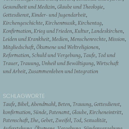
Gesundheit und Medizin
Glaube und Theologie
Gottesdienst
Kinder- und Jugendarbeit
Kirchengeschichte
Kirchenmusik
Kirchentag
Konfirmation
Krieg und Frieden
Kultur
Landeskirchen
Leiden und Krankheit
Medien
Menschenrechte
Mission
Mitgliedschaft
Ökumene und Weltreligionen
Reformation
Schuld und Vergebung
Taufe
Tod und
Trauer
Trauung
Unheil und Bewältigung
Wirtschaft
und Arbeit
Zusammenleben und Integration
SCHLAGWORTE
Taufe
Bibel
Abendmahl
Beten
Trauung
Gottesdienst
konfirmation
Sünde
Patenamt
Glaube
Kircheneintritt
Patenschaft
Ehe
Gebet
Zweifel
Tod
Sexualität
Auferstehung
Ökumene
Vergebung
Sündenvergebung