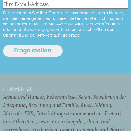
Bitte beachten Sie: Ihre Frage wird zusammen mit dem Namen,
den Sie hier angeben, auf unseren Seiten veröffentlicht, sobald
sie beantwortet ist. Ihre Mail-Adresse wird nicht veröffentlicht
oder an dritte weitergegeben. Sie dient ausschließlich der
Übermittlung der Antwort auf Ihre Frage.
FRAGEN ZU
Armut und Hunger
Bekenntnisse
Beten
Bewahrung der
Schöpfung
Beziehung und Familie
Bibel
Bildung
Diakonie
EKD
Entwicklungszusammenarbeit
Esoterik
und Atheismus
Feste im Kirchenjahr
Flucht und
Vertreibung
Freikirchen
Geburt
Gemeinde und Pfarrer