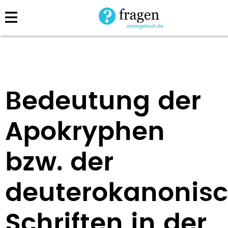
Direkt
zum
Inhalt
Bedeutung der
Apokryphen
bzw. der
deuterokanonis
Schriften in der