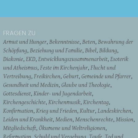
FRAGEN ZU
Armut und Hunger
Bekenntnisse
Beten
Bewahrung der
Schöpfung
Beziehung und Familie
Bibel
Bildung
Diakonie
EKD
Entwicklungszusammenarbeit
Esoterik
und Atheismus
Feste im Kirchenjahr
Flucht und
Vertreibung
Freikirchen
Geburt
Gemeinde und Pfarrer
Gesundheit und Medizin
Glaube und Theologie
Gottesdienst
Kinder- und Jugendarbeit
Kirchengeschichte
Kirchenmusik
Kirchentag
Konfirmation
Krieg und Frieden
Kultur
Landeskirchen
Leiden und Krankheit
Medien
Menschenrechte
Mission
Mitgliedschaft
Ökumene und Weltreligionen
Reformation
Schuld und Vergebung
Taufe
Tod und