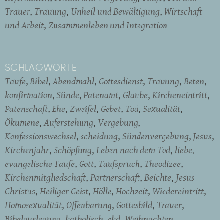
Trauer
Trauung
Unheil und Bewältigung
Wirtschaft
und Arbeit
Zusammenleben und Integration
SCHLAGWORTE
Taufe
Bibel
Abendmahl
Gottesdienst
Trauung
Beten
konfirmation
Sünde
Patenamt
Glaube
Kircheneintritt
Patenschaft
Ehe
Zweifel
Gebet
Tod
Sexualität
Ökumene
Auferstehung
Vergebung
Konfessionswechsel
scheidung
Sündenvergebung
Jesus
Kirchenjahr
Schöpfung
Leben nach dem Tod
liebe
evangelische Taufe
Gott
Taufspruch
Theodizee
Kirchenmitgliedschaft
Partnerschaft
Beichte
Jesus
Christus
Heiliger Geist
Hölle
Hochzeit
Wiedereintritt
Homosexualität
Offenbarung
Gottesbild
Trauer
Bibelauslegung
katholisch
ekd
Weihnachten