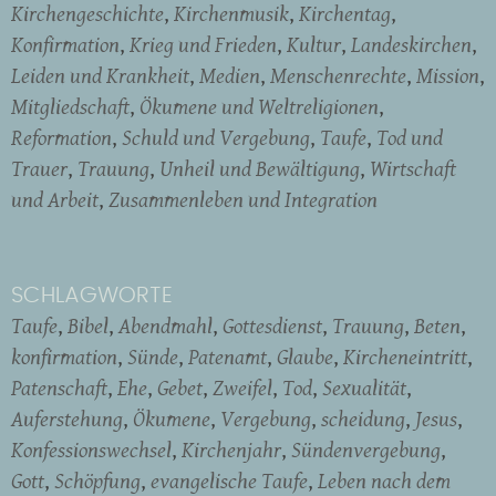
Kirchengeschichte
Kirchenmusik
Kirchentag
Konfirmation
Krieg und Frieden
Kultur
Landeskirchen
Leiden und Krankheit
Medien
Menschenrechte
Mission
Mitgliedschaft
Ökumene und Weltreligionen
Reformation
Schuld und Vergebung
Taufe
Tod und
Trauer
Trauung
Unheil und Bewältigung
Wirtschaft
und Arbeit
Zusammenleben und Integration
SCHLAGWORTE
Taufe
Bibel
Abendmahl
Gottesdienst
Trauung
Beten
konfirmation
Sünde
Patenamt
Glaube
Kircheneintritt
Patenschaft
Ehe
Gebet
Zweifel
Tod
Sexualität
Auferstehung
Ökumene
Vergebung
scheidung
Jesus
Konfessionswechsel
Kirchenjahr
Sündenvergebung
Gott
Schöpfung
evangelische Taufe
Leben nach dem