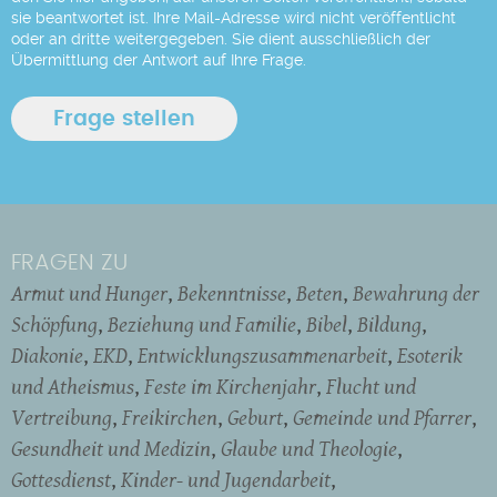
sie beantwortet ist. Ihre Mail-Adresse wird nicht veröffentlicht
oder an dritte weitergegeben. Sie dient ausschließlich der
Übermittlung der Antwort auf Ihre Frage.
FRAGEN ZU
Armut und Hunger
Bekenntnisse
Beten
Bewahrung der
Schöpfung
Beziehung und Familie
Bibel
Bildung
Diakonie
EKD
Entwicklungszusammenarbeit
Esoterik
und Atheismus
Feste im Kirchenjahr
Flucht und
Vertreibung
Freikirchen
Geburt
Gemeinde und Pfarrer
Gesundheit und Medizin
Glaube und Theologie
Gottesdienst
Kinder- und Jugendarbeit