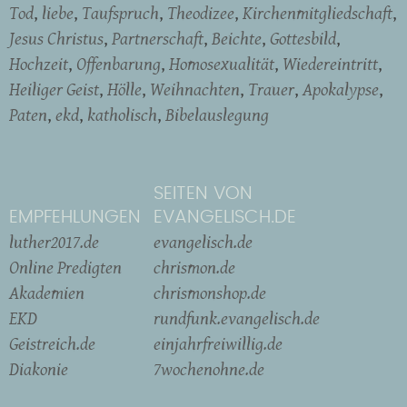
Tod
liebe
Taufspruch
Theodizee
Kirchenmitgliedschaft
Jesus Christus
Partnerschaft
Beichte
Gottesbild
Hochzeit
Offenbarung
Homosexualität
Wiedereintritt
Heiliger Geist
Hölle
Weihnachten
Trauer
Apokalypse
Paten
ekd
katholisch
Bibelauslegung
SEITEN VON
EMPFEHLUNGEN
EVANGELISCH.DE
luther2017.de
evangelisch.de
Online Predigten
chrismon.de
Akademien
chrismonshop.de
EKD
rundfunk.evangelisch.de
Geistreich.de
einjahrfreiwillig.de
Diakonie
7wochenohne.de