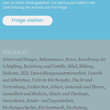
oder an dritte weitergegeben. Sie dient ausschließlich der
Übermittlung der Antwort auf Ihre Frage.
FRAGEN ZU
Armut und Hunger
Bekenntnisse
Beten
Bewahrung der
Schöpfung
Beziehung und Familie
Bibel
Bildung
Diakonie
EKD
Entwicklungszusammenarbeit
Esoterik
und Atheismus
Feste im Kirchenjahr
Flucht und
Vertreibung
Freikirchen
Geburt
Gemeinde und Pfarrer
Gesundheit und Medizin
Glaube und Theologie
Gottesdienst
Kinder- und Jugendarbeit
Kirchengeschichte
Kirchenmusik
Kirchentag