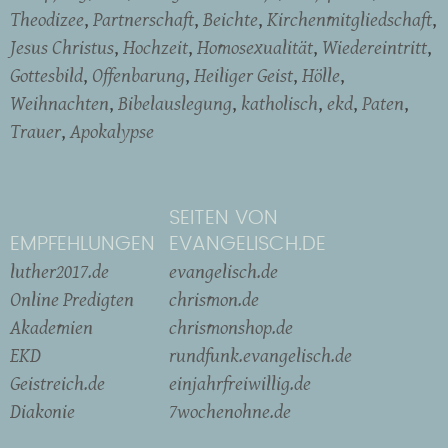
Theodizee
Partnerschaft
Beichte
Kirchenmitgliedschaft
Jesus Christus
Hochzeit
Homosexualität
Wiedereintritt
Gottesbild
Offenbarung
Heiliger Geist
Hölle
Weihnachten
Bibelauslegung
katholisch
ekd
Paten
Trauer
Apokalypse
SEITEN VON
EMPFEHLUNGEN
EVANGELISCH.DE
luther2017.de
evangelisch.de
Online Predigten
chrismon.de
Akademien
chrismonshop.de
EKD
rundfunk.evangelisch.de
Geistreich.de
einjahrfreiwillig.de
Diakonie
7wochenohne.de