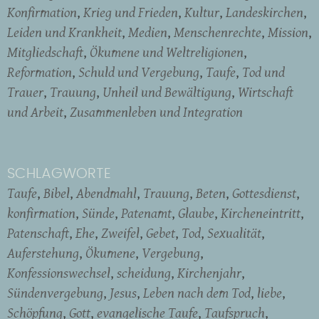
Konfirmation
Krieg und Frieden
Kultur
Landeskirchen
Leiden und Krankheit
Medien
Menschenrechte
Mission
Mitgliedschaft
Ökumene und Weltreligionen
Reformation
Schuld und Vergebung
Taufe
Tod und
Trauer
Trauung
Unheil und Bewältigung
Wirtschaft
und Arbeit
Zusammenleben und Integration
SCHLAGWORTE
Taufe
Bibel
Abendmahl
Trauung
Beten
Gottesdienst
konfirmation
Sünde
Patenamt
Glaube
Kircheneintritt
Patenschaft
Ehe
Zweifel
Gebet
Tod
Sexualität
Auferstehung
Ökumene
Vergebung
Konfessionswechsel
scheidung
Kirchenjahr
Sündenvergebung
Jesus
Leben nach dem Tod
liebe
Schöpfung
Gott
evangelische Taufe
Taufspruch