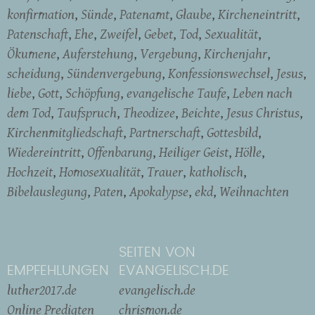
konfirmation
Sünde
Patenamt
Glaube
Kircheneintritt
Patenschaft
Ehe
Zweifel
Gebet
Tod
Sexualität
Ökumene
Auferstehung
Vergebung
Kirchenjahr
scheidung
Sündenvergebung
Konfessionswechsel
Jesus
liebe
Gott
Schöpfung
evangelische Taufe
Leben nach
dem Tod
Taufspruch
Theodizee
Beichte
Jesus Christus
Kirchenmitgliedschaft
Partnerschaft
Gottesbild
Wiedereintritt
Offenbarung
Heiliger Geist
Hölle
Hochzeit
Homosexualität
Trauer
katholisch
Bibelauslegung
Paten
Apokalypse
ekd
Weihnachten
SEITEN VON
EMPFEHLUNGEN
EVANGELISCH.DE
luther2017.de
evangelisch.de
Online Predigten
chrismon.de