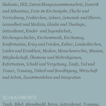
Diakonie
EKD
Entwicklungszusammenarbeit
Esoterik
und Atheismus
Feste im Kirchenjahr
Flucht und
Vertreibung
Freikirchen
Geburt
Gemeinde und Pfarrer
Gesundheit und Medizin
Glaube und Theologie
Gottesdienst
Kinder- und Jugendarbeit
Kirchengeschichte
Kirchenmusik
Kirchentag
Konfirmation
Krieg und Frieden
Kultur
Landeskirchen
Leiden und Krankheit
Medien
Menschenrechte
Mission
Mitgliedschaft
Ökumene und Weltreligionen
Reformation
Schuld und Vergebung
Taufe
Tod und
Trauer
Trauung
Unheil und Bewältigung
Wirtschaft
und Arbeit
Zusammenleben und Integration
SCHLAGWORTE
Taufe
Bibel
Abendmahl
Beten
Gottesdienst
Trauung