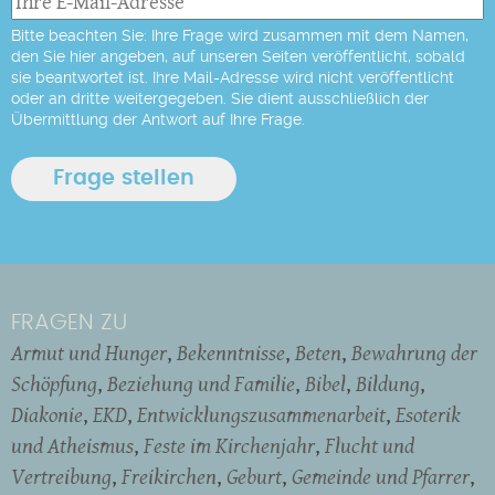
Bitte beachten Sie: Ihre Frage wird zusammen mit dem Namen,
den Sie hier angeben, auf unseren Seiten veröffentlicht, sobald
sie beantwortet ist. Ihre Mail-Adresse wird nicht veröffentlicht
oder an dritte weitergegeben. Sie dient ausschließlich der
Übermittlung der Antwort auf Ihre Frage.
FRAGEN ZU
Armut und Hunger
Bekenntnisse
Beten
Bewahrung der
Schöpfung
Beziehung und Familie
Bibel
Bildung
Diakonie
EKD
Entwicklungszusammenarbeit
Esoterik
und Atheismus
Feste im Kirchenjahr
Flucht und
Vertreibung
Freikirchen
Geburt
Gemeinde und Pfarrer