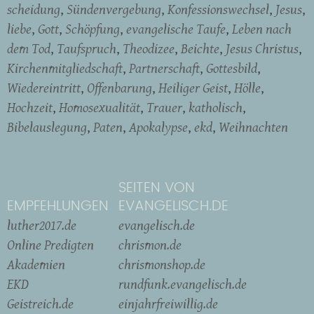
scheidung
Sündenvergebung
Konfessionswechsel
Jesus
liebe
Gott
Schöpfung
evangelische Taufe
Leben nach
dem Tod
Taufspruch
Theodizee
Beichte
Jesus Christus
Kirchenmitgliedschaft
Partnerschaft
Gottesbild
Wiedereintritt
Offenbarung
Heiliger Geist
Hölle
Hochzeit
Homosexualität
Trauer
katholisch
Bibelauslegung
Paten
Apokalypse
ekd
Weihnachten
SEITEN VON
EMPFEHLUNGEN
EVANGELISCH.DE
luther2017.de
evangelisch.de
Online Predigten
chrismon.de
Akademien
chrismonshop.de
EKD
rundfunk.evangelisch.de
Geistreich.de
einjahrfreiwillig.de