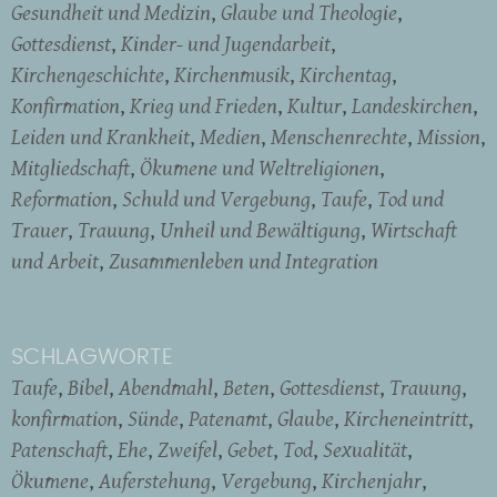
Gesundheit und Medizin
Glaube und Theologie
Gottesdienst
Kinder- und Jugendarbeit
Kirchengeschichte
Kirchenmusik
Kirchentag
Konfirmation
Krieg und Frieden
Kultur
Landeskirchen
Leiden und Krankheit
Medien
Menschenrechte
Mission
Mitgliedschaft
Ökumene und Weltreligionen
Reformation
Schuld und Vergebung
Taufe
Tod und
Trauer
Trauung
Unheil und Bewältigung
Wirtschaft
und Arbeit
Zusammenleben und Integration
SCHLAGWORTE
Taufe
Bibel
Abendmahl
Beten
Gottesdienst
Trauung
konfirmation
Sünde
Patenamt
Glaube
Kircheneintritt
Patenschaft
Ehe
Zweifel
Gebet
Tod
Sexualität
Ökumene
Auferstehung
Vergebung
Kirchenjahr