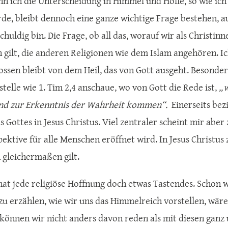
nn ich die Unterscheidung in Himmel und Hölle, so wie ich
rde, bleibt dennoch eine ganze wichtige Frage bestehen, a
huldig bin. Die Frage, ob all das, worauf wir als Christin
n gilt, die anderen Religionen wie dem Islam angehören. I
ossen bleibt von dem Heil, das von Gott ausgeht. Besonder
stelle wie 1. Tim 2,4 anschaue, wo von Gott die Rede ist,
„w
nd zur Erkenntnis der Wahrheit kommen“.
Einerseits bez
 Gottes in Jesus Christus. Viel zentraler scheint mir aber z
ektive für alle Menschen eröffnet wird. In Jesus Christus z
gleichermaßen gilt.
 hat jede religiöse Hoffnung doch etwas Tastendes. Schon
zu erzählen, wie wir uns das Himmelreich vorstellen, wäre
können wir nicht anders davon reden als mit diesen ganz 