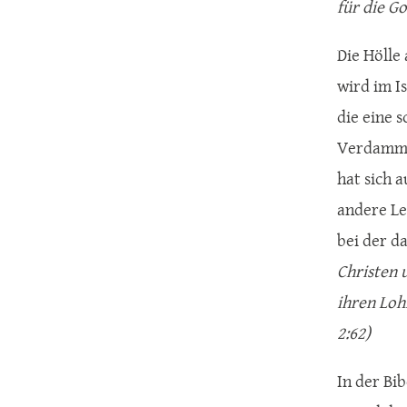
für die Go
Die Hölle
wird im I
die eine 
Verdammte
hat sich 
andere Le
bei der d
Christen 
ihren Loh
2:62)
In der Bi