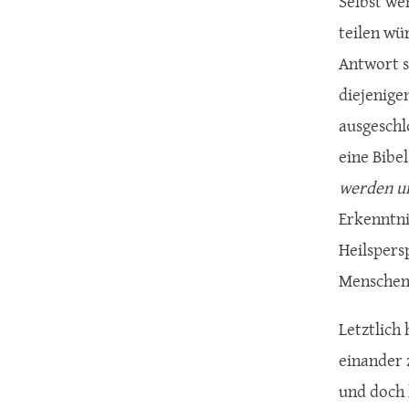
Selbst we
teilen wü
Antwort sc
diejenige
ausgeschl
eine Bibel
werden u
Erkenntnis
Heilspersp
Menschen 
Letztlich
einander 
und doch 