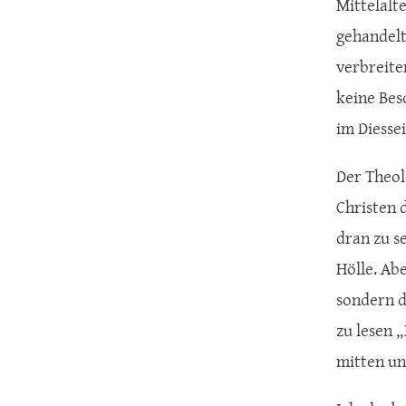
Mittelalt
gehandelt
verbreiten
keine Bes
im Diesse
Der Theol
Christen 
dran zu s
Hölle. Ab
sondern da
zu lesen „
mitten un