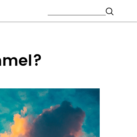
mmel?