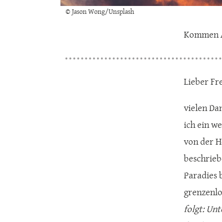
© Jason Wong/Unsplash
Kommen An
Lieber Fr
vielen Da
ich ein w
von der H
beschrieb
Paradies 
grenzenlo
folgt: Unt