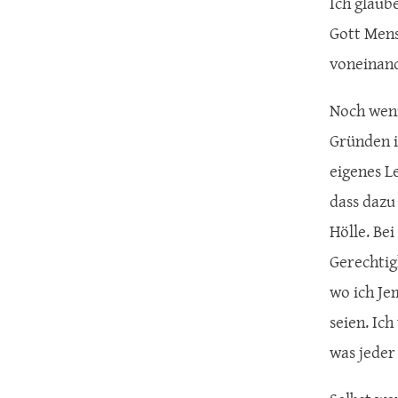
Ich glaub
Gott Mens
voneinand
Noch weni
Gründen i
eigenes L
dass dazu 
Hölle. Be
Gerechtig
wo ich Je
seien. Ic
was jeder