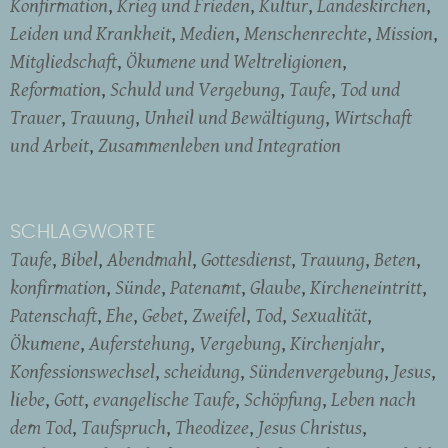
Konfirmation
Krieg und Frieden
Kultur
Landeskirchen
Leiden und Krankheit
Medien
Menschenrechte
Mission
Mitgliedschaft
Ökumene und Weltreligionen
Reformation
Schuld und Vergebung
Taufe
Tod und
Trauer
Trauung
Unheil und Bewältigung
Wirtschaft
und Arbeit
Zusammenleben und Integration
SCHLAGWORTE
Taufe
Bibel
Abendmahl
Gottesdienst
Trauung
Beten
konfirmation
Sünde
Patenamt
Glaube
Kircheneintritt
Patenschaft
Ehe
Gebet
Zweifel
Tod
Sexualität
Ökumene
Auferstehung
Vergebung
Kirchenjahr
Konfessionswechsel
scheidung
Sündenvergebung
Jesus
liebe
Gott
evangelische Taufe
Schöpfung
Leben nach
dem Tod
Taufspruch
Theodizee
Jesus Christus