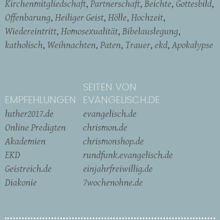
Kirchenmitgliedschaft
Partnerschaft
Beichte
Gottesbild
Offenbarung
Heiliger Geist
Hölle
Hochzeit
Wiedereintritt
Homosexualität
Bibelauslegung
katholisch
Weihnachten
Paten
Trauer
ekd
Apokalypse
SEITEN VON
EMPFEHLUNGEN
EVANGELISCH.DE
luther2017.de
evangelisch.de
Online Predigten
chrismon.de
Akademien
chrismonshop.de
EKD
rundfunk.evangelisch.de
Geistreich.de
einjahrfreiwillig.de
Diakonie
7wochenohne.de