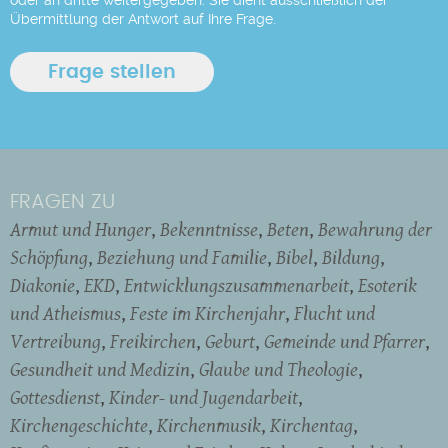
Übermittlung der Antwort auf Ihre Frage.
FRAGEN ZU
Armut und Hunger
Bekenntnisse
Beten
Bewahrung der
Schöpfung
Beziehung und Familie
Bibel
Bildung
Diakonie
EKD
Entwicklungszusammenarbeit
Esoterik
und Atheismus
Feste im Kirchenjahr
Flucht und
Vertreibung
Freikirchen
Geburt
Gemeinde und Pfarrer
Gesundheit und Medizin
Glaube und Theologie
Gottesdienst
Kinder- und Jugendarbeit
Kirchengeschichte
Kirchenmusik
Kirchentag