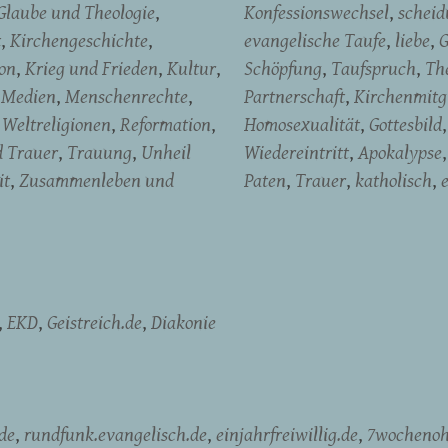
Glaube und Theologie
Konfessionswechsel
schei
t
Kirchengeschichte
evangelische Taufe
liebe
G
on
Krieg und Frieden
Kultur
Schöpfung
Taufspruch
Th
Medien
Menschenrechte
Partnerschaft
Kirchenmitg
Weltreligionen
Reformation
Homosexualität
Gottesbild
d Trauer
Trauung
Unheil
Wiedereintritt
Apokalypse
it
Zusammenleben und
Paten
Trauer
katholisch
EKD
Geistreich.de
Diakonie
de
rundfunk.evangelisch.de
einjahrfreiwillig.de
7wochenoh