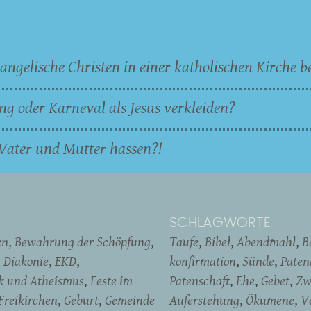
angelische Christen in einer katholischen Kirche b
ng oder Karneval als Jesus verkleiden?
Vater und Mutter hassen?!
SCHLAGWORTE
en
Bewahrung der Schöpfung
Taufe
Bibel
Abendmahl
B
Diakonie
EKD
konfirmation
Sünde
Pate
ik und Atheismus
Feste im
Patenschaft
Ehe
Gebet
Zw
Freikirchen
Geburt
Gemeinde
Auferstehung
Ökumene
V