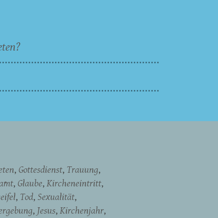
eten?
eten
Gottesdienst
Trauung
namt
Glaube
Kircheneintritt
eifel
Tod
Sexualität
ergebung
Jesus
Kirchenjahr