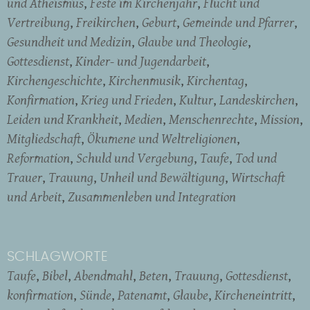
und Atheismus
Feste im Kirchenjahr
Flucht und
Vertreibung
Freikirchen
Geburt
Gemeinde und Pfarrer
Gesundheit und Medizin
Glaube und Theologie
Gottesdienst
Kinder- und Jugendarbeit
Kirchengeschichte
Kirchenmusik
Kirchentag
Konfirmation
Krieg und Frieden
Kultur
Landeskirchen
Leiden und Krankheit
Medien
Menschenrechte
Mission
Mitgliedschaft
Ökumene und Weltreligionen
Reformation
Schuld und Vergebung
Taufe
Tod und
Trauer
Trauung
Unheil und Bewältigung
Wirtschaft
und Arbeit
Zusammenleben und Integration
SCHLAGWORTE
Taufe
Bibel
Abendmahl
Beten
Trauung
Gottesdienst
konfirmation
Sünde
Patenamt
Glaube
Kircheneintritt