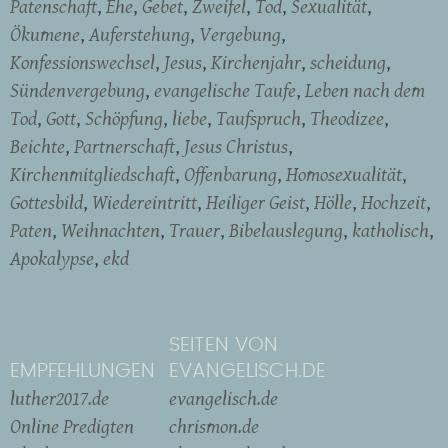
Patenschaft
Ehe
Gebet
Zweifel
Tod
Sexualität
Ökumene
Auferstehung
Vergebung
Konfessionswechsel
Jesus
Kirchenjahr
scheidung
Sündenvergebung
evangelische Taufe
Leben nach dem
Tod
Gott
Schöpfung
liebe
Taufspruch
Theodizee
Beichte
Partnerschaft
Jesus Christus
Kirchenmitgliedschaft
Offenbarung
Homosexualität
Gottesbild
Wiedereintritt
Heiliger Geist
Hölle
Hochzeit
Paten
Weihnachten
Trauer
Bibelauslegung
katholisch
Apokalypse
ekd
SEITEN VON
EMPFEHLUNGEN
EVANGELISCH.DE
luther2017.de
evangelisch.de
Online Predigten
chrismon.de