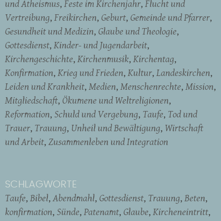
und Atheismus
Feste im Kirchenjahr
Flucht und
Vertreibung
Freikirchen
Geburt
Gemeinde und Pfarrer
Gesundheit und Medizin
Glaube und Theologie
Gottesdienst
Kinder- und Jugendarbeit
Kirchengeschichte
Kirchenmusik
Kirchentag
Konfirmation
Krieg und Frieden
Kultur
Landeskirchen
Leiden und Krankheit
Medien
Menschenrechte
Mission
Mitgliedschaft
Ökumene und Weltreligionen
Reformation
Schuld und Vergebung
Taufe
Tod und
Trauer
Trauung
Unheil und Bewältigung
Wirtschaft
und Arbeit
Zusammenleben und Integration
SCHLAGWORTE
Taufe
Bibel
Abendmahl
Gottesdienst
Trauung
Beten
konfirmation
Sünde
Patenamt
Glaube
Kircheneintritt