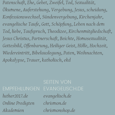
Patenschaft
Ehe
Gebet
Zweifel
Tod
Sexualität
Ökumene
Auferstehung
Vergebung
Jesus
scheidung
Konfessionswechsel
Sündenvergebung
Kirchenjahr
evangelische Taufe
Gott
Schöpfung
Leben nach dem
Tod
liebe
Taufspruch
Theodizee
Kirchenmitgliedschaft
Jesus Christus
Partnerschaft
Beichte
Homosexualität
Gottesbild
Offenbarung
Heiliger Geist
Hölle
Hochzeit
Wiedereintritt
Bibelauslegung
Paten
Weihnachten
Apokalypse
Trauer
katholisch
ekd
SEITEN VON
EMPFEHLUNGEN
EVANGELISCH.DE
luther2017.de
evangelisch.de
Online Predigten
chrismon.de
Akademien
chrismonshop.de