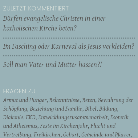
ZULETZT KOMMENTIERT
Dürfen evangelische Christen in einer
katholischen Kirche beten?
Im Fasching oder Karneval als Jesus verkleiden?
Soll man Vater und Mutter hassen?!
FRAGEN ZU
Armut und Hunger
Bekenntnisse
Beten
Bewahrung der
Schöpfung
Beziehung und Familie
Bibel
Bildung
Diakonie
EKD
Entwicklungszusammenarbeit
Esoterik
und Atheismus
Feste im Kirchenjahr
Flucht und
Vertreibung
Freikirchen
Geburt
Gemeinde und Pfarrer