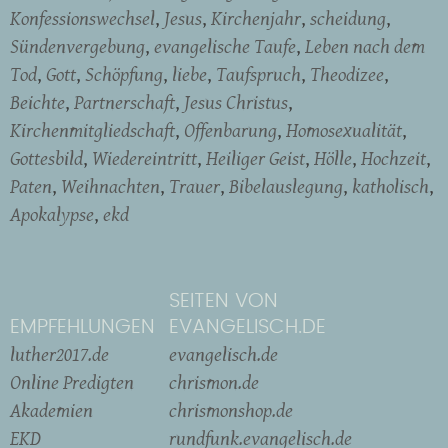
Konfessionswechsel
Jesus
Kirchenjahr
scheidung
Sündenvergebung
evangelische Taufe
Leben nach dem
Tod
Gott
Schöpfung
liebe
Taufspruch
Theodizee
Beichte
Partnerschaft
Jesus Christus
Kirchenmitgliedschaft
Offenbarung
Homosexualität
Gottesbild
Wiedereintritt
Heiliger Geist
Hölle
Hochzeit
Paten
Weihnachten
Trauer
Bibelauslegung
katholisch
Apokalypse
ekd
SEITEN VON
EMPFEHLUNGEN
EVANGELISCH.DE
luther2017.de
evangelisch.de
Online Predigten
chrismon.de
Akademien
chrismonshop.de
EKD
rundfunk.evangelisch.de