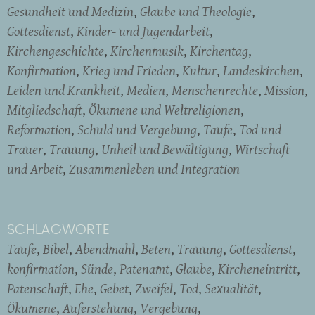
Gesundheit und Medizin
Glaube und Theologie
Gottesdienst
Kinder- und Jugendarbeit
Kirchengeschichte
Kirchenmusik
Kirchentag
Konfirmation
Krieg und Frieden
Kultur
Landeskirchen
Leiden und Krankheit
Medien
Menschenrechte
Mission
Mitgliedschaft
Ökumene und Weltreligionen
Reformation
Schuld und Vergebung
Taufe
Tod und
Trauer
Trauung
Unheil und Bewältigung
Wirtschaft
und Arbeit
Zusammenleben und Integration
SCHLAGWORTE
Taufe
Bibel
Abendmahl
Beten
Trauung
Gottesdienst
konfirmation
Sünde
Patenamt
Glaube
Kircheneintritt
Patenschaft
Ehe
Gebet
Zweifel
Tod
Sexualität
Ökumene
Auferstehung
Vergebung