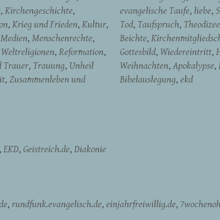
t
Kirchengeschichte
evangelische Taufe
liebe
S
on
Krieg und Frieden
Kultur
Tod
Taufspruch
Theodizee
Medien
Menschenrechte
Beichte
Kirchenmitgliedsc
Weltreligionen
Reformation
Gottesbild
Wiedereintritt
H
d Trauer
Trauung
Unheil
Weihnachten
Apokalypse
it
Zusammenleben und
Bibelauslegung
ekd
EKD
Geistreich.de
Diakonie
de
rundfunk.evangelisch.de
einjahrfreiwillig.de
7wochenoh