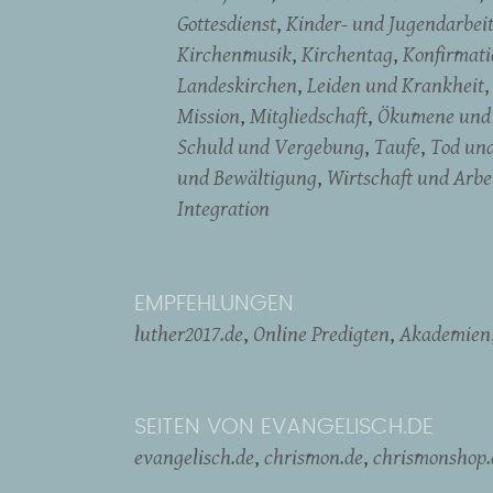
Gottesdienst
Kinder- und Jugendarbei
Kirchenmusik
Kirchentag
Konfirmati
Landeskirchen
Leiden und Krankheit
Mission
Mitgliedschaft
Ökumene und 
Schuld und Vergebung
Taufe
Tod un
und Bewältigung
Wirtschaft und Arbe
Integration
EMPFEHLUNGEN
luther2017.de
Online Predigten
Akademien
SEITEN VON EVANGELISCH.DE
evangelisch.de
chrismon.de
chrismonshop.