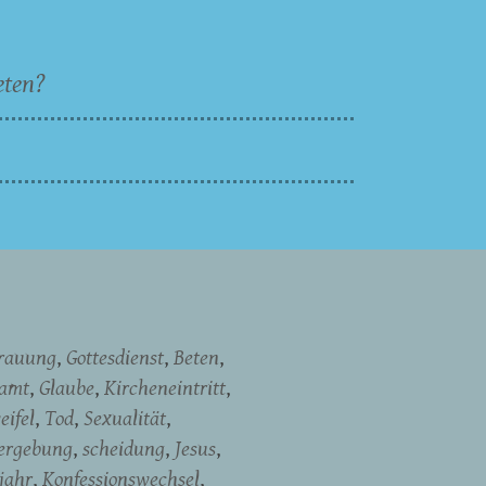
eten?
rauung
Gottesdienst
Beten
namt
Glaube
Kircheneintritt
eifel
Tod
Sexualität
ergebung
scheidung
Jesus
jahr
Konfessionswechsel