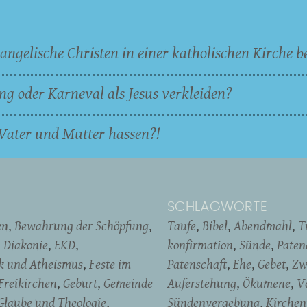
angelische Christen in einer katholischen Kirche b
ng oder Karneval als Jesus verkleiden?
Vater und Mutter hassen?!
SCHLAGWORTE
en
Bewahrung der Schöpfung
Taufe
Bibel
Abendmahl
T
Diakonie
EKD
konfirmation
Sünde
Pate
ik und Atheismus
Feste im
Patenschaft
Ehe
Gebet
Zw
Freikirchen
Geburt
Gemeinde
Auferstehung
Ökumene
V
Glaube und Theologie
Sündenvergebung
Kirchen