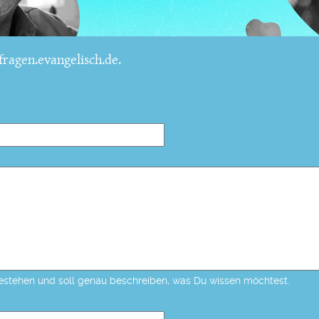
ragen.evangelisch.de.
estehen und soll genau beschreiben, was Du wissen möchtest.