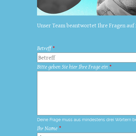
Unser Team beantwortet Ihre Fragen auf f
Betreff
Bitte geben Sie hier Ihre Frage ein
Deine Frage muss aus mindestens drei Wörtern b
Ihr Name