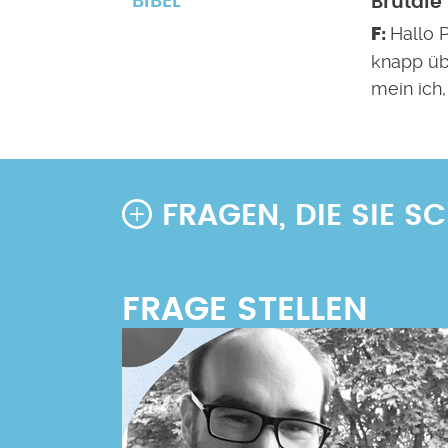
BIBEL
Brutale
Hallo P
knapp üb
mein ich,
FRAGEN, DIE SIE 