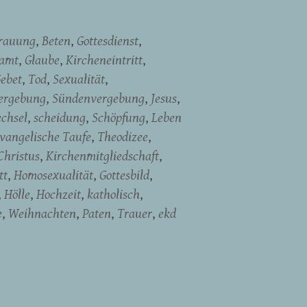
rauung
Beten
Gottesdienst
namt
Glaube
Kircheneintritt
ebet
Tod
Sexualität
ergebung
Sündenvergebung
Jesus
chsel
scheidung
Schöpfung
Leben
vangelische Taufe
Theodizee
Christus
Kirchenmitgliedschaft
tt
Homosexualität
Gottesbild
Hölle
Hochzeit
katholisch
e
Weihnachten
Paten
Trauer
ekd