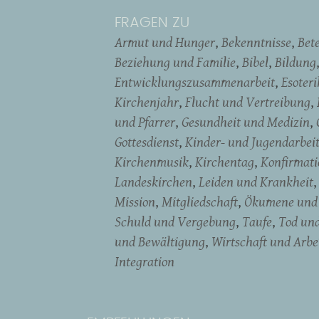
FRAGEN ZU
Armut und Hunger
Bekenntnisse
Bet
Beziehung und Familie
Bibel
Bildung
Entwicklungszusammenarbeit
Esoter
Kirchenjahr
Flucht und Vertreibung
und Pfarrer
Gesundheit und Medizin
Gottesdienst
Kinder- und Jugendarbei
Kirchenmusik
Kirchentag
Konfirmati
Landeskirchen
Leiden und Krankheit
Mission
Mitgliedschaft
Ökumene und 
Schuld und Vergebung
Taufe
Tod un
und Bewältigung
Wirtschaft und Arbe
Integration