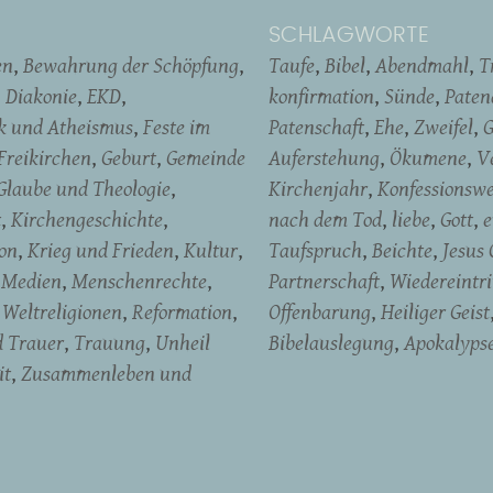
SCHLAGWORTE
en
Bewahrung der Schöpfung
Taufe
Bibel
Abendmahl
T
Diakonie
EKD
konfirmation
Sünde
Pate
ik und Atheismus
Feste im
Patenschaft
Ehe
Zweifel
G
Freikirchen
Geburt
Gemeinde
Auferstehung
Ökumene
V
Glaube und Theologie
Kirchenjahr
Konfessionswe
t
Kirchengeschichte
nach dem Tod
liebe
Gott
e
on
Krieg und Frieden
Kultur
Taufspruch
Beichte
Jesus 
Medien
Menschenrechte
Partnerschaft
Wiedereintri
Weltreligionen
Reformation
Offenbarung
Heiliger Geist
d Trauer
Trauung
Unheil
Bibelauslegung
Apokalyps
it
Zusammenleben und