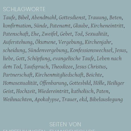
SCHLAGWORTE
Taufe
Bibel
Abendmahl
Gottesdienst
Trauung
Beten
konfirmation
Sünde
Patenamt
Glaube
Kircheneintritt
Patenschaft
Ehe
Zweifel
Gebet
Tod
Sexualität
Auferstehung
Ökumene
Vergebung
Kirchenjahr
scheidung
Sündenvergebung
Konfessionswechsel
Jesus
liebe
Gott
Schöpfung
evangelische Taufe
Leben nach
dem Tod
Taufspruch
Theodizee
Jesus Christus
Partnerschaft
Kirchenmitgliedschaft
Beichte
Homosexualität
Offenbarung
Gottesbild
Hölle
Heiliger
Geist
Hochzeit
Wiedereintritt
katholisch
Paten
Weihnachten
Apokalypse
Trauer
ekd
Bibelauslegung
SEITEN VON