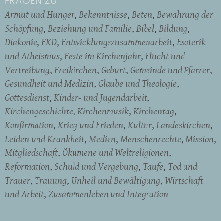
FRAGEN ZU
Armut und Hunger
Bekenntnisse
Beten
Bewahrung der
Schöpfung
Beziehung und Familie
Bibel
Bildung
Diakonie
EKD
Entwicklungszusammenarbeit
Esoterik
und Atheismus
Feste im Kirchenjahr
Flucht und
Vertreibung
Freikirchen
Geburt
Gemeinde und Pfarrer
Gesundheit und Medizin
Glaube und Theologie
Gottesdienst
Kinder- und Jugendarbeit
Kirchengeschichte
Kirchenmusik
Kirchentag
Konfirmation
Krieg und Frieden
Kultur
Landeskirchen
Leiden und Krankheit
Medien
Menschenrechte
Mission
Mitgliedschaft
Ökumene und Weltreligionen
Reformation
Schuld und Vergebung
Taufe
Tod und
Trauer
Trauung
Unheil und Bewältigung
Wirtschaft
und Arbeit
Zusammenleben und Integration