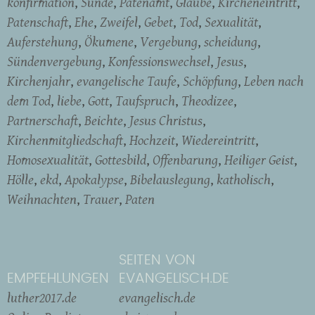
konfirmation
Sünde
Patenamt
Glaube
Kircheneintritt
Patenschaft
Ehe
Zweifel
Gebet
Tod
Sexualität
Auferstehung
Ökumene
Vergebung
scheidung
Sündenvergebung
Konfessionswechsel
Jesus
Kirchenjahr
evangelische Taufe
Schöpfung
Leben nach
dem Tod
liebe
Gott
Taufspruch
Theodizee
Partnerschaft
Beichte
Jesus Christus
Kirchenmitgliedschaft
Hochzeit
Wiedereintritt
Homosexualität
Gottesbild
Offenbarung
Heiliger Geist
Hölle
ekd
Apokalypse
Bibelauslegung
katholisch
Weihnachten
Trauer
Paten
SEITEN VON
EMPFEHLUNGEN
EVANGELISCH.DE
luther2017.de
evangelisch.de