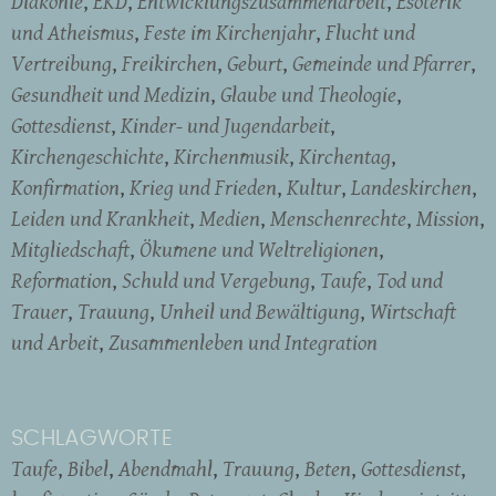
Diakonie
EKD
Entwicklungszusammenarbeit
Esoterik
und Atheismus
Feste im Kirchenjahr
Flucht und
Vertreibung
Freikirchen
Geburt
Gemeinde und Pfarrer
Gesundheit und Medizin
Glaube und Theologie
Gottesdienst
Kinder- und Jugendarbeit
Kirchengeschichte
Kirchenmusik
Kirchentag
Konfirmation
Krieg und Frieden
Kultur
Landeskirchen
Leiden und Krankheit
Medien
Menschenrechte
Mission
Mitgliedschaft
Ökumene und Weltreligionen
Reformation
Schuld und Vergebung
Taufe
Tod und
Trauer
Trauung
Unheil und Bewältigung
Wirtschaft
und Arbeit
Zusammenleben und Integration
SCHLAGWORTE
Taufe
Bibel
Abendmahl
Trauung
Beten
Gottesdienst