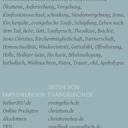
Ökumene
Auferstehung
Vergebung
Konfessionswechsel
scheidung
Sündenvergebung
Jesus
Kirchenjahr
evangelische Taufe
Schöpfung
Leben nach
dem Tod
liebe
Gott
Taufspruch
Theodizee
Beichte
Jesus Christus
Kirchenmitgliedschaft
Partnerschaft
Homosexualität
Wiedereintritt
Gottesbild
Offenbarung
Hölle
Heiliger Geist
Hochzeit
Bibelauslegung
katholisch
Weihnachten
Paten
Trauer
ekd
Apokalypse
SEITEN VON
EMPFEHLUNGEN
EVANGELISCH.DE
luther2017.de
evangelisch.de
Online Predigten
chrismon.de
Akademien
chrismonshop.de
EKD
rundfunk.evangelisch.de