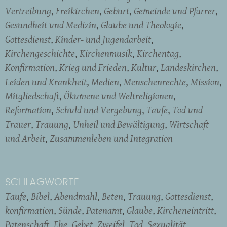
Vertreibung
Freikirchen
Geburt
Gemeinde und Pfarrer
Gesundheit und Medizin
Glaube und Theologie
Gottesdienst
Kinder- und Jugendarbeit
Kirchengeschichte
Kirchenmusik
Kirchentag
Konfirmation
Krieg und Frieden
Kultur
Landeskirchen
Leiden und Krankheit
Medien
Menschenrechte
Mission
Mitgliedschaft
Ökumene und Weltreligionen
Reformation
Schuld und Vergebung
Taufe
Tod und
Trauer
Trauung
Unheil und Bewältigung
Wirtschaft
und Arbeit
Zusammenleben und Integration
SCHLAGWORTE
Taufe
Bibel
Abendmahl
Beten
Trauung
Gottesdienst
konfirmation
Sünde
Patenamt
Glaube
Kircheneintritt
Patenschaft
Ehe
Gebet
Zweifel
Tod
Sexualität