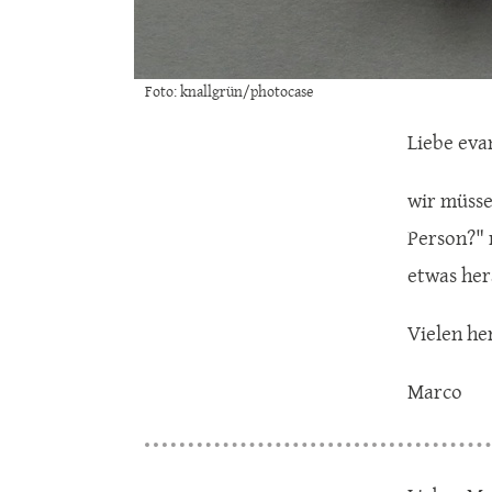
Foto: knallgrün/photocase
Liebe eva
wir müssen
Person?" 
etwas her
Vielen he
Marco