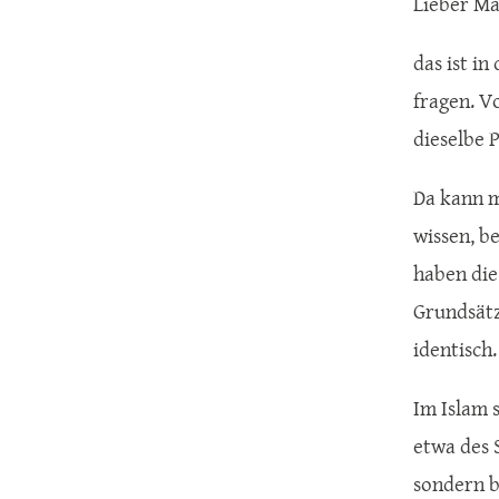
Lieber Ma
das ist i
fragen. Vo
dieselbe
Da kann ma
wissen, b
haben die
Grundsätz
identisch.
Im Islam s
etwa des 
sondern be