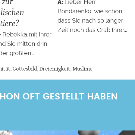
 zur
Lieber Herr
lischen
Bondarenko, wie schön,
tiere?
dass Sie nach so langer
Zeit noch das Grab Ihrer…
 Rebekka,mit Ihrer
nd Sie mitten drin,
 der größten…
nität
,
Gottesbild
,
Dreieinigkeit
,
Muslime
SCHON OFT GESTELLT HABEN