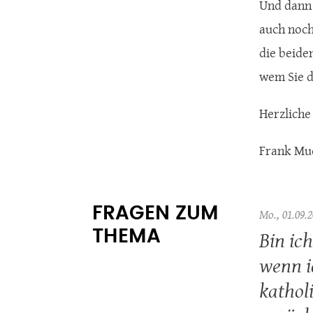
Und dann 
auch noch
die beide
wem Sie di
Herzliche
Frank Mu
FRAGEN ZUM
Mo., 01.09.2
Bin ic
THEMA
wenn i
kathol