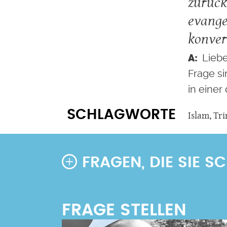
zurück
evange
konver
Liebe
Frage si
in einer
SCHLAGWORTE
Islam
,
Tri
FRAGEN, DIE SIE 