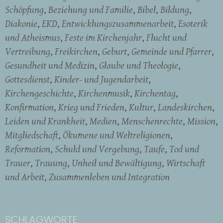
Schöpfung
Beziehung und Familie
Bibel
Bildung
Diakonie
EKD
Entwicklungszusammenarbeit
Esoterik
und Atheismus
Feste im Kirchenjahr
Flucht und
Vertreibung
Freikirchen
Geburt
Gemeinde und Pfarrer
Gesundheit und Medizin
Glaube und Theologie
Gottesdienst
Kinder- und Jugendarbeit
Kirchengeschichte
Kirchenmusik
Kirchentag
Konfirmation
Krieg und Frieden
Kultur
Landeskirchen
Leiden und Krankheit
Medien
Menschenrechte
Mission
Mitgliedschaft
Ökumene und Weltreligionen
Reformation
Schuld und Vergebung
Taufe
Tod und
Trauer
Trauung
Unheil und Bewältigung
Wirtschaft
und Arbeit
Zusammenleben und Integration
SCHLAGWORTE