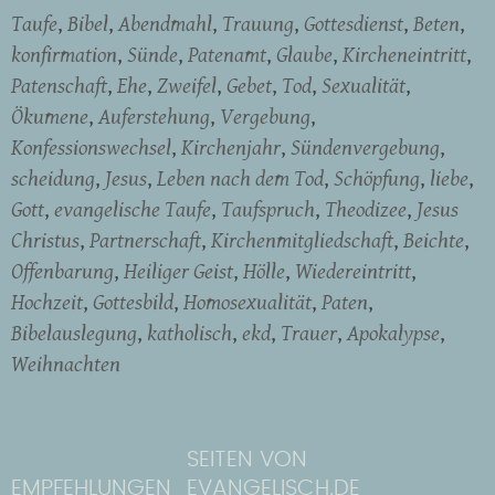
Taufe
Bibel
Abendmahl
Trauung
Gottesdienst
Beten
konfirmation
Sünde
Patenamt
Glaube
Kircheneintritt
Patenschaft
Ehe
Zweifel
Gebet
Tod
Sexualität
Ökumene
Auferstehung
Vergebung
Konfessionswechsel
Kirchenjahr
Sündenvergebung
scheidung
Jesus
Leben nach dem Tod
Schöpfung
liebe
Gott
evangelische Taufe
Taufspruch
Theodizee
Jesus
Christus
Partnerschaft
Kirchenmitgliedschaft
Beichte
Offenbarung
Heiliger Geist
Hölle
Wiedereintritt
Hochzeit
Gottesbild
Homosexualität
Paten
Bibelauslegung
katholisch
ekd
Trauer
Apokalypse
Weihnachten
SEITEN VON
EMPFEHLUNGEN
EVANGELISCH.DE