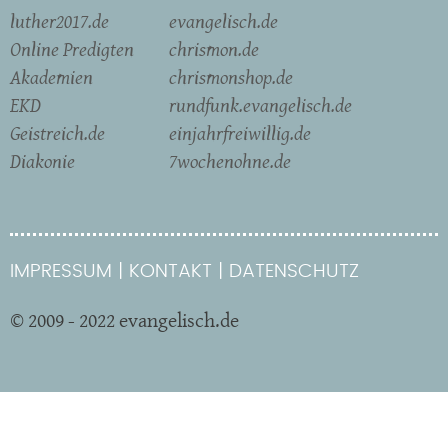
luther2017.de
evangelisch.de
Online Predigten
chrismon.de
Akademien
chrismonshop.de
EKD
rundfunk.evangelisch.de
Geistreich.de
einjahrfreiwillig.de
Diakonie
7wochenohne.de
IMPRESSUM
KONTAKT
DATENSCHUTZ
© 2009 - 2022 evangelisch.de