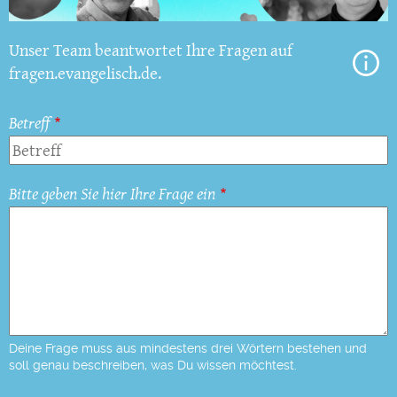
Unser Team beantwortet Ihre Fragen auf
fragen.evangelisch.de.
Betreff
Bitte geben Sie hier Ihre Frage ein
Deine Frage muss aus mindestens drei Wörtern bestehen und
soll genau beschreiben, was Du wissen möchtest.