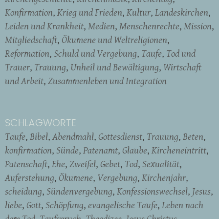
Konfirmation
Krieg und Frieden
Kultur
Landeskirchen
Leiden und Krankheit
Medien
Menschenrechte
Mission
Mitgliedschaft
Ökumene und Weltreligionen
Reformation
Schuld und Vergebung
Taufe
Tod und
Trauer
Trauung
Unheil und Bewältigung
Wirtschaft
und Arbeit
Zusammenleben und Integration
SCHLAGWORTE
Taufe
Bibel
Abendmahl
Gottesdienst
Trauung
Beten
konfirmation
Sünde
Patenamt
Glaube
Kircheneintritt
Patenschaft
Ehe
Zweifel
Gebet
Tod
Sexualität
Auferstehung
Ökumene
Vergebung
Kirchenjahr
scheidung
Sündenvergebung
Konfessionswechsel
Jesus
liebe
Gott
Schöpfung
evangelische Taufe
Leben nach
dem Tod
Taufspruch
Theodizee
Jesus Christus