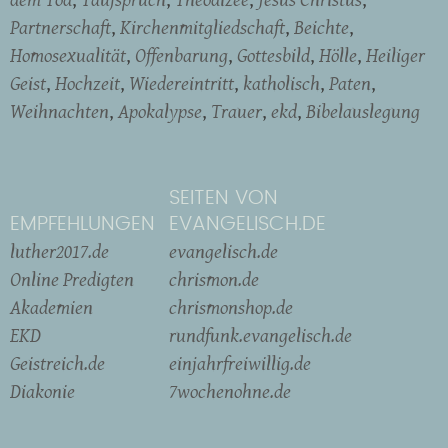
Partnerschaft
Kirchenmitgliedschaft
Beichte
Homosexualität
Offenbarung
Gottesbild
Hölle
Heiliger
Geist
Hochzeit
Wiedereintritt
katholisch
Paten
Weihnachten
Apokalypse
Trauer
ekd
Bibelauslegung
SEITEN VON
EMPFEHLUNGEN
EVANGELISCH.DE
luther2017.de
evangelisch.de
Online Predigten
chrismon.de
Akademien
chrismonshop.de
EKD
rundfunk.evangelisch.de
Geistreich.de
einjahrfreiwillig.de
Diakonie
7wochenohne.de