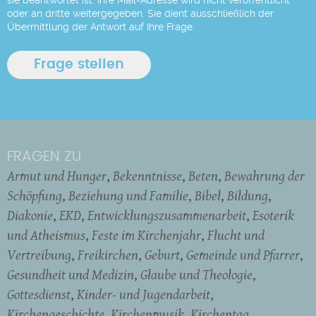
oder an dritte weitergegeben. Sie dient ausschließlich der
Übermittlung der Antwort auf Ihre Frage.
FRAGEN ZU
Armut und Hunger
Bekenntnisse
Beten
Bewahrung der
Schöpfung
Beziehung und Familie
Bibel
Bildung
Diakonie
EKD
Entwicklungszusammenarbeit
Esoterik
und Atheismus
Feste im Kirchenjahr
Flucht und
Vertreibung
Freikirchen
Geburt
Gemeinde und Pfarrer
Gesundheit und Medizin
Glaube und Theologie
Gottesdienst
Kinder- und Jugendarbeit
Kirchengeschichte
Kirchenmusik
Kirchentag