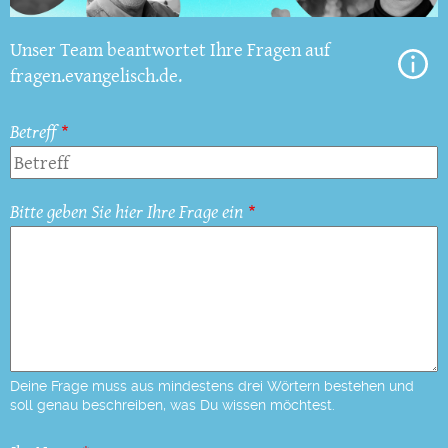
Unser Team beantwortet Ihre Fragen auf
fragen.evangelisch.de.
Betreff
Bitte geben Sie hier Ihre Frage ein
Deine Frage muss aus mindestens drei Wörtern bestehen und
soll genau beschreiben, was Du wissen möchtest.