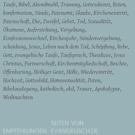
Taufe
Bibel
Abendmahl
Trauung
Gottesdienst
Beten
konfirmation
Sünde
Patenamt
Glaube
Kircheneintritt
Patenschaft
Ehe
Zweifel
Gebet
Tod
Sexualität
Ökumene
Auferstehung
Vergebung
Konfessionswechsel
Kirchenjahr
Sündenvergebung
scheidung
Jesus
Leben nach dem Tod
Schöpfung
liebe
Gott
evangelische Taufe
Taufspruch
Theodizee
Jesus
Christus
Partnerschaft
Kirchenmitgliedschaft
Beichte
Offenbarung
Heiliger Geist
Hölle
Wiedereintritt
Hochzeit
Gottesbild
Homosexualität
Paten
Bibelauslegung
katholisch
ekd
Trauer
Apokalypse
Weihnachten
SEITEN VON
EMPFEHLUNGEN
EVANGELISCH.DE