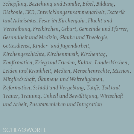
Schöpfung
Beziehung und Familie
Bibel
Bildung
Diakonie
EKD
Entwicklungszusammenarbeit
Esoterik
und Atheismus
Feste im Kirchenjahr
Flucht und
Vertreibung
Freikirchen
Geburt
Gemeinde und Pfarrer
Gesundheit und Medizin
Glaube und Theologie
Gottesdienst
Kinder- und Jugendarbeit
Kirchengeschichte
Kirchenmusik
Kirchentag
Konfirmation
Krieg und Frieden
Kultur
Landeskirchen
Leiden und Krankheit
Medien
Menschenrechte
Mission
Mitgliedschaft
Ökumene und Weltreligionen
Reformation
Schuld und Vergebung
Taufe
Tod und
Trauer
Trauung
Unheil und Bewältigung
Wirtschaft
und Arbeit
Zusammenleben und Integration
SCHLAGWORTE