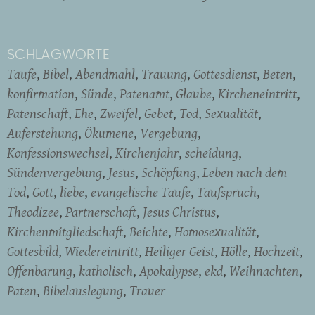
SCHLAGWORTE
Taufe
Bibel
Abendmahl
Trauung
Gottesdienst
Beten
konfirmation
Sünde
Patenamt
Glaube
Kircheneintritt
Patenschaft
Ehe
Zweifel
Gebet
Tod
Sexualität
Auferstehung
Ökumene
Vergebung
Konfessionswechsel
Kirchenjahr
scheidung
Sündenvergebung
Jesus
Schöpfung
Leben nach dem
Tod
Gott
liebe
evangelische Taufe
Taufspruch
Theodizee
Partnerschaft
Jesus Christus
Kirchenmitgliedschaft
Beichte
Homosexualität
Gottesbild
Wiedereintritt
Heiliger Geist
Hölle
Hochzeit
Offenbarung
katholisch
Apokalypse
ekd
Weihnachten
Paten
Bibelauslegung
Trauer