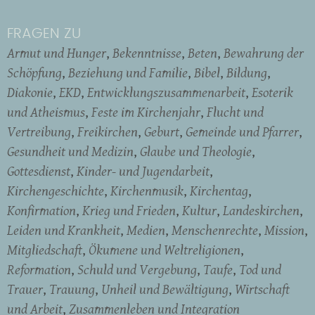
FRAGEN ZU
Armut und Hunger
Bekenntnisse
Beten
Bewahrung der
Schöpfung
Beziehung und Familie
Bibel
Bildung
Diakonie
EKD
Entwicklungszusammenarbeit
Esoterik
und Atheismus
Feste im Kirchenjahr
Flucht und
Vertreibung
Freikirchen
Geburt
Gemeinde und Pfarrer
Gesundheit und Medizin
Glaube und Theologie
Gottesdienst
Kinder- und Jugendarbeit
Kirchengeschichte
Kirchenmusik
Kirchentag
Konfirmation
Krieg und Frieden
Kultur
Landeskirchen
Leiden und Krankheit
Medien
Menschenrechte
Mission
Mitgliedschaft
Ökumene und Weltreligionen
Reformation
Schuld und Vergebung
Taufe
Tod und
Trauer
Trauung
Unheil und Bewältigung
Wirtschaft
und Arbeit
Zusammenleben und Integration