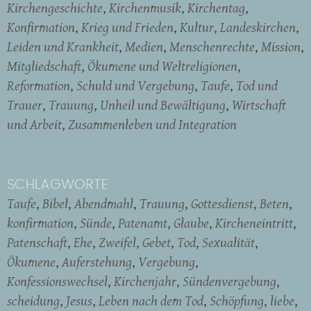
Kirchengeschichte
Kirchenmusik
Kirchentag
Konfirmation
Krieg und Frieden
Kultur
Landeskirchen
Leiden und Krankheit
Medien
Menschenrechte
Mission
Mitgliedschaft
Ökumene und Weltreligionen
Reformation
Schuld und Vergebung
Taufe
Tod und
Trauer
Trauung
Unheil und Bewältigung
Wirtschaft
und Arbeit
Zusammenleben und Integration
SCHLAGWORTE
Taufe
Bibel
Abendmahl
Trauung
Gottesdienst
Beten
konfirmation
Sünde
Patenamt
Glaube
Kircheneintritt
Patenschaft
Ehe
Zweifel
Gebet
Tod
Sexualität
Ökumene
Auferstehung
Vergebung
Konfessionswechsel
Kirchenjahr
Sündenvergebung
scheidung
Jesus
Leben nach dem Tod
Schöpfung
liebe