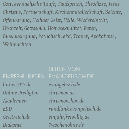
Gott
evangelische Taufe
Taufspruch
Theodizee
Jesus
Christus
Partnerschaft
Kirchenmitgliedschaft
Beichte
Offenbarung
Heiliger Geist
Hölle
Wiedereintritt
Hochzeit
Gottesbild
Homosexualität
Paten
Bibelauslegung
katholisch
ekd
Trauer
Apokalypse
Weihnachten
SEITEN VON
EMPFEHLUNGEN
EVANGELISCH.DE
luther2017.de
evangelisch.de
Online Predigten
chrismon.de
Akademien
chrismonshop.de
EKD
rundfunk.evangelisch.de
Geistreich.de
einjahrfreiwillig.de
Diakonie
7wochenohne.de