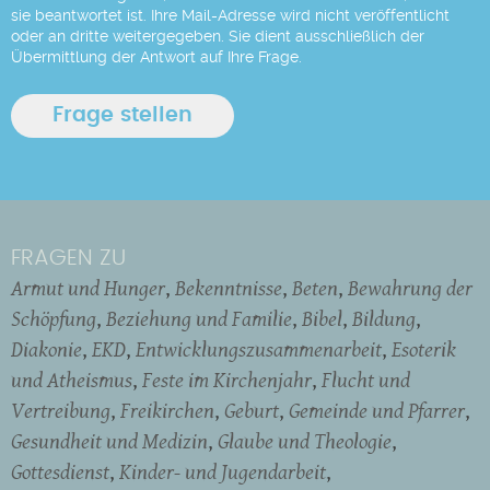
sie beantwortet ist. Ihre Mail-Adresse wird nicht veröffentlicht
oder an dritte weitergegeben. Sie dient ausschließlich der
Übermittlung der Antwort auf Ihre Frage.
FRAGEN ZU
Armut und Hunger
Bekenntnisse
Beten
Bewahrung der
Schöpfung
Beziehung und Familie
Bibel
Bildung
Diakonie
EKD
Entwicklungszusammenarbeit
Esoterik
und Atheismus
Feste im Kirchenjahr
Flucht und
Vertreibung
Freikirchen
Geburt
Gemeinde und Pfarrer
Gesundheit und Medizin
Glaube und Theologie
Gottesdienst
Kinder- und Jugendarbeit