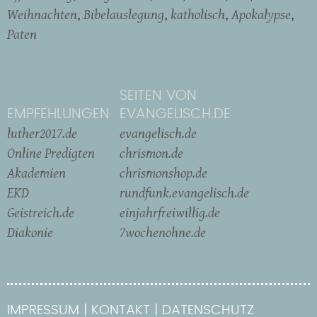
Weihnachten
Bibelauslegung
katholisch
Apokalypse
Paten
SEITEN VON
EMPFEHLUNGEN
EVANGELISCH.DE
luther2017.de
evangelisch.de
Online Predigten
chrismon.de
Akademien
chrismonshop.de
EKD
rundfunk.evangelisch.de
Geistreich.de
einjahrfreiwillig.de
Diakonie
7wochenohne.de
IMPRESSUM
KONTAKT
DATENSCHUTZ