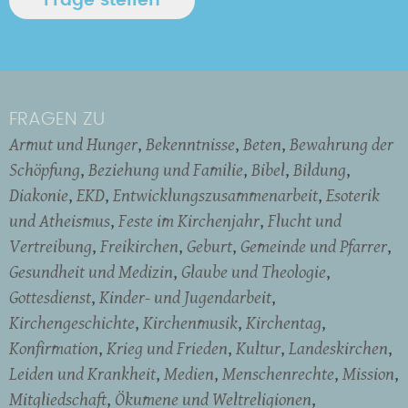
FRAGEN ZU
Armut und Hunger
Bekenntnisse
Beten
Bewahrung der
Schöpfung
Beziehung und Familie
Bibel
Bildung
Diakonie
EKD
Entwicklungszusammenarbeit
Esoterik
und Atheismus
Feste im Kirchenjahr
Flucht und
Vertreibung
Freikirchen
Geburt
Gemeinde und Pfarrer
Gesundheit und Medizin
Glaube und Theologie
Gottesdienst
Kinder- und Jugendarbeit
Kirchengeschichte
Kirchenmusik
Kirchentag
Konfirmation
Krieg und Frieden
Kultur
Landeskirchen
Leiden und Krankheit
Medien
Menschenrechte
Mission
Mitgliedschaft
Ökumene und Weltreligionen