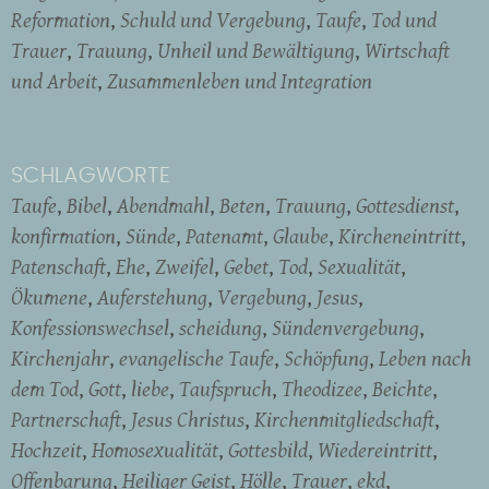
Reformation
Schuld und Vergebung
Taufe
Tod und
Trauer
Trauung
Unheil und Bewältigung
Wirtschaft
und Arbeit
Zusammenleben und Integration
SCHLAGWORTE
Taufe
Bibel
Abendmahl
Beten
Trauung
Gottesdienst
konfirmation
Sünde
Patenamt
Glaube
Kircheneintritt
Patenschaft
Ehe
Zweifel
Gebet
Tod
Sexualität
Ökumene
Auferstehung
Vergebung
Jesus
Konfessionswechsel
scheidung
Sündenvergebung
Kirchenjahr
evangelische Taufe
Schöpfung
Leben nach
dem Tod
Gott
liebe
Taufspruch
Theodizee
Beichte
Partnerschaft
Jesus Christus
Kirchenmitgliedschaft
Hochzeit
Homosexualität
Gottesbild
Wiedereintritt
Offenbarung
Heiliger Geist
Hölle
Trauer
ekd