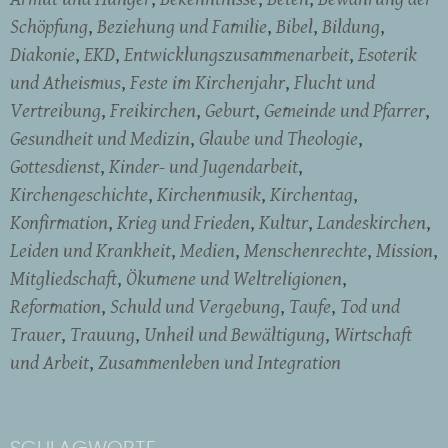
Schöpfung
Beziehung und Familie
Bibel
Bildung
Diakonie
EKD
Entwicklungszusammenarbeit
Esoterik
und Atheismus
Feste im Kirchenjahr
Flucht und
Vertreibung
Freikirchen
Geburt
Gemeinde und Pfarrer
Gesundheit und Medizin
Glaube und Theologie
Gottesdienst
Kinder- und Jugendarbeit
Kirchengeschichte
Kirchenmusik
Kirchentag
Konfirmation
Krieg und Frieden
Kultur
Landeskirchen
Leiden und Krankheit
Medien
Menschenrechte
Mission
Mitgliedschaft
Ökumene und Weltreligionen
Reformation
Schuld und Vergebung
Taufe
Tod und
Trauer
Trauung
Unheil und Bewältigung
Wirtschaft
und Arbeit
Zusammenleben und Integration