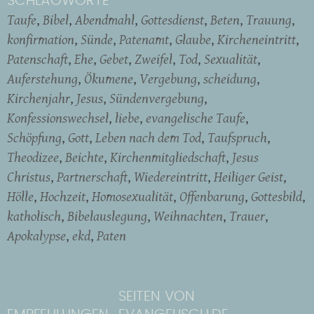
SCHLAGWORTE
Taufe
Bibel
Abendmahl
Gottesdienst
Beten
Trauung
konfirmation
Sünde
Patenamt
Glaube
Kircheneintritt
Patenschaft
Ehe
Gebet
Zweifel
Tod
Sexualität
Auferstehung
Ökumene
Vergebung
scheidung
Kirchenjahr
Jesus
Sündenvergebung
Konfessionswechsel
liebe
evangelische Taufe
Schöpfung
Gott
Leben nach dem Tod
Taufspruch
Theodizee
Beichte
Kirchenmitgliedschaft
Jesus
Christus
Partnerschaft
Wiedereintritt
Heiliger Geist
Hölle
Hochzeit
Homosexualität
Offenbarung
Gottesbild
katholisch
Bibelauslegung
Weihnachten
Trauer
Apokalypse
ekd
Paten
SEITEN VON