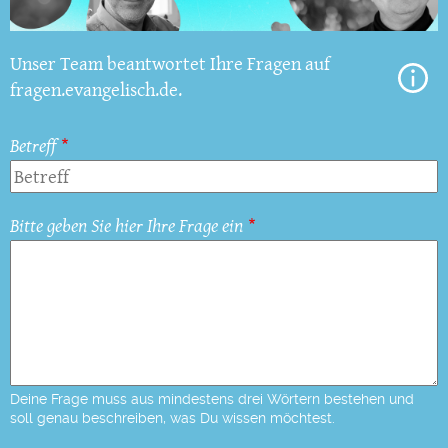
Unser Team beantwortet Ihre Fragen auf
fragen.evangelisch.de.
Betreff
Bitte geben Sie hier Ihre Frage ein
Deine Frage muss aus mindestens drei Wörtern bestehen und
soll genau beschreiben, was Du wissen möchtest.