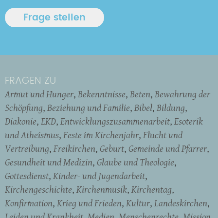
FRAGEN ZU
Armut und Hunger
Bekenntnisse
Beten
Bewahrung der
Schöpfung
Beziehung und Familie
Bibel
Bildung
Diakonie
EKD
Entwicklungszusammenarbeit
Esoterik
und Atheismus
Feste im Kirchenjahr
Flucht und
Vertreibung
Freikirchen
Geburt
Gemeinde und Pfarrer
Gesundheit und Medizin
Glaube und Theologie
Gottesdienst
Kinder- und Jugendarbeit
Kirchengeschichte
Kirchenmusik
Kirchentag
Konfirmation
Krieg und Frieden
Kultur
Landeskirchen
Leiden und Krankheit
Medien
Menschenrechte
Mission