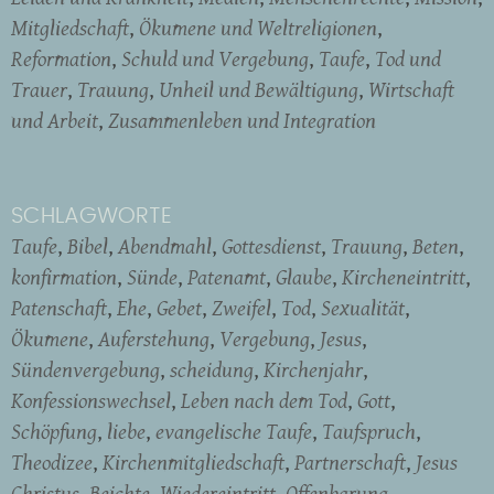
Mitgliedschaft
Ökumene und Weltreligionen
Reformation
Schuld und Vergebung
Taufe
Tod und
Trauer
Trauung
Unheil und Bewältigung
Wirtschaft
und Arbeit
Zusammenleben und Integration
SCHLAGWORTE
Taufe
Bibel
Abendmahl
Gottesdienst
Trauung
Beten
konfirmation
Sünde
Patenamt
Glaube
Kircheneintritt
Patenschaft
Ehe
Gebet
Zweifel
Tod
Sexualität
Ökumene
Auferstehung
Vergebung
Jesus
Sündenvergebung
scheidung
Kirchenjahr
Konfessionswechsel
Leben nach dem Tod
Gott
Schöpfung
liebe
evangelische Taufe
Taufspruch
Theodizee
Kirchenmitgliedschaft
Partnerschaft
Jesus
Christus
Beichte
Wiedereintritt
Offenbarung