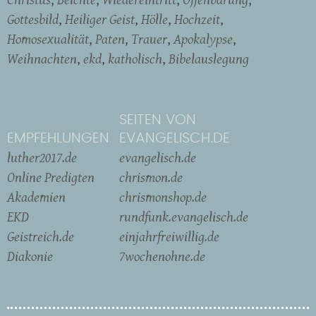
Gottesbild
Heiliger Geist
Hölle
Hochzeit
Homosexualität
Paten
Trauer
Apokalypse
Weihnachten
ekd
katholisch
Bibelauslegung
SEITEN VON
EMPFEHLUNGEN
EVANGELISCH.DE
luther2017.de
evangelisch.de
Online Predigten
chrismon.de
Akademien
chrismonshop.de
EKD
rundfunk.evangelisch.de
Geistreich.de
einjahrfreiwillig.de
Diakonie
7wochenohne.de