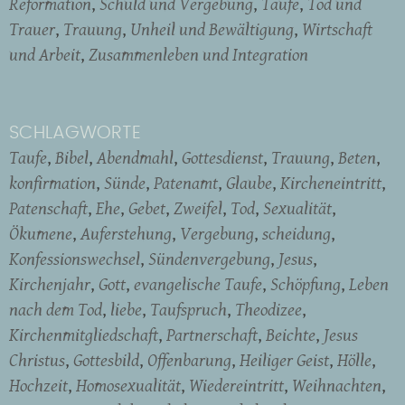
Reformation
Schuld und Vergebung
Taufe
Tod und
Trauer
Trauung
Unheil und Bewältigung
Wirtschaft
und Arbeit
Zusammenleben und Integration
SCHLAGWORTE
Taufe
Bibel
Abendmahl
Gottesdienst
Trauung
Beten
konfirmation
Sünde
Patenamt
Glaube
Kircheneintritt
Patenschaft
Ehe
Gebet
Zweifel
Tod
Sexualität
Ökumene
Auferstehung
Vergebung
scheidung
Konfessionswechsel
Sündenvergebung
Jesus
Kirchenjahr
Gott
evangelische Taufe
Schöpfung
Leben
nach dem Tod
liebe
Taufspruch
Theodizee
Kirchenmitgliedschaft
Partnerschaft
Beichte
Jesus
Christus
Gottesbild
Offenbarung
Heiliger Geist
Hölle
Hochzeit
Homosexualität
Wiedereintritt
Weihnachten