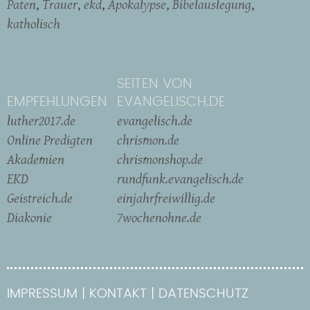
Paten
Trauer
ekd
Apokalypse
Bibelauslegung
katholisch
SEITEN VON
EMPFEHLUNGEN
EVANGELISCH.DE
luther2017.de
evangelisch.de
Online Predigten
chrismon.de
Akademien
chrismonshop.de
EKD
rundfunk.evangelisch.de
Geistreich.de
einjahrfreiwillig.de
Diakonie
7wochenohne.de
IMPRESSUM
KONTAKT
DATENSCHUTZ