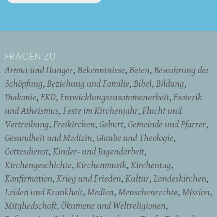
FRAGEN ZU
Armut und Hunger
Bekenntnisse
Beten
Bewahrung der
Schöpfung
Beziehung und Familie
Bibel
Bildung
Diakonie
EKD
Entwicklungszusammenarbeit
Esoterik
und Atheismus
Feste im Kirchenjahr
Flucht und
Vertreibung
Freikirchen
Geburt
Gemeinde und Pfarrer
Gesundheit und Medizin
Glaube und Theologie
Gottesdienst
Kinder- und Jugendarbeit
Kirchengeschichte
Kirchenmusik
Kirchentag
Konfirmation
Krieg und Frieden
Kultur
Landeskirchen
Leiden und Krankheit
Medien
Menschenrechte
Mission
Mitgliedschaft
Ökumene und Weltreligionen