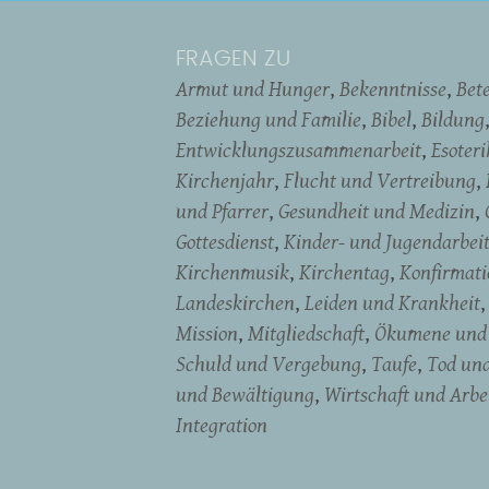
FRAGEN ZU
Armut und Hunger
Bekenntnisse
Bet
Beziehung und Familie
Bibel
Bildung
Entwicklungszusammenarbeit
Esoter
Kirchenjahr
Flucht und Vertreibung
und Pfarrer
Gesundheit und Medizin
Gottesdienst
Kinder- und Jugendarbei
Kirchenmusik
Kirchentag
Konfirmati
Landeskirchen
Leiden und Krankheit
Mission
Mitgliedschaft
Ökumene und 
Schuld und Vergebung
Taufe
Tod un
und Bewältigung
Wirtschaft und Arbe
Integration