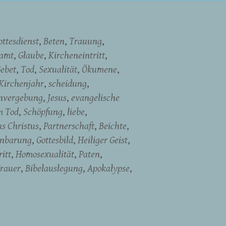
ottesdienst
Beten
Trauung
namt
Glaube
Kircheneintritt
ebet
Tod
Sexualität
Ökumene
Kirchenjahr
scheidung
nvergebung
Jesus
evangelische
m Tod
Schöpfung
liebe
us Christus
Partnerschaft
Beichte
enbarung
Gottesbild
Heiliger Geist
itt
Homosexualität
Paten
rauer
Bibelauslegung
Apokalypse