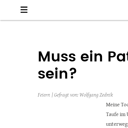
Direkt
zum
Inhalt
Muss ein Pa
sein?
Feiern
Wolfgang Zednik
Meine Toc
Taufe im 
unterwegs.