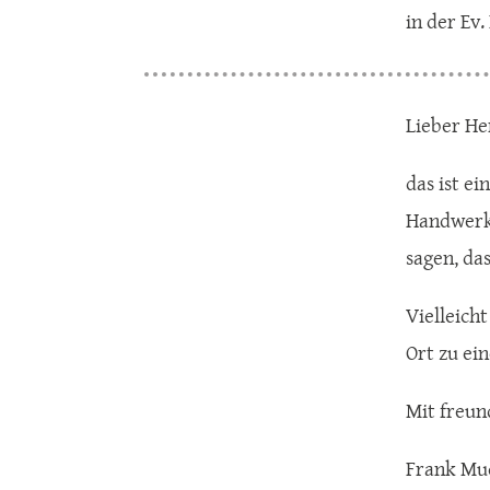
in der Ev
Lieber He
das ist e
Handwerk 
sagen, da
Vielleich
Ort zu ei
Mit freun
Frank Mu