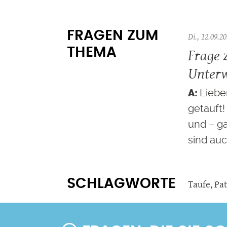
FRAGEN ZUM
Di., 12.09.20
Frage 
THEMA
Unterw
Liebe
getauft!
und – ga
sind au
SCHLAGWORTE
Taufe
,
Pa