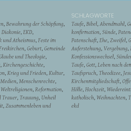
SCHLAGWORTE
en
Bewahrung der Schöpfung
Taufe
Bibel
Abendmahl
G
Diakonie
EKD
konfirmation
Sünde
Pate
ik und Atheismus
Feste im
Patenschaft
Ehe
Zweifel
G
Freikirchen
Geburt
Gemeinde
Auferstehung
Vergebung
Glaube und Theologie
Konfessionswechsel
Sünde
t
Kirchengeschichte
Taufe
Gott
Leben nach de
on
Krieg und Frieden
Kultur
Taufspruch
Theodizee
Jes
Medien
Menschenrechte
Kirchenmitgliedschaft
Off
Weltreligionen
Reformation
Hölle
Hochzeit
Wiedereintr
d Trauer
Trauung
Unheil
katholisch
Weihnachten
T
it
Zusammenleben und
ekd