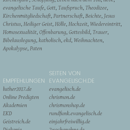
evangelische Taufe
Gott
Taufspruch
Theodizee
Kirchenmitgliedschaft
Partnerschaft
Beichte
Jesus
Christus
Heiliger Geist
Hölle
Hochzeit
Wiedereintritt
Homosexualität
Offenbarung
Gottesbild
Trauer
Bibelauslegung
katholisch
ekd
Weihnachten
Apokalypse
Paten
SEITEN VON
EMPFEHLUNGEN
EVANGELISCH.DE
luther2017.de
evangelisch.de
Online Predigten
chrismon.de
Akademien
chrismonshop.de
EKD
rundfunk.evangelisch.de
Geistreich.de
einjahrfreiwillig.de
Diakonie
7wochenohne.de