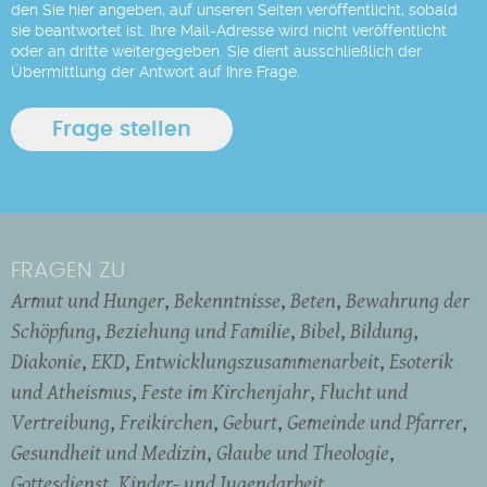
den Sie hier angeben, auf unseren Seiten veröffentlicht, sobald
sie beantwortet ist. Ihre Mail-Adresse wird nicht veröffentlicht
oder an dritte weitergegeben. Sie dient ausschließlich der
Übermittlung der Antwort auf Ihre Frage.
FRAGEN ZU
Armut und Hunger
Bekenntnisse
Beten
Bewahrung der
Schöpfung
Beziehung und Familie
Bibel
Bildung
Diakonie
EKD
Entwicklungszusammenarbeit
Esoterik
und Atheismus
Feste im Kirchenjahr
Flucht und
Vertreibung
Freikirchen
Geburt
Gemeinde und Pfarrer
Gesundheit und Medizin
Glaube und Theologie
Gottesdienst
Kinder- und Jugendarbeit