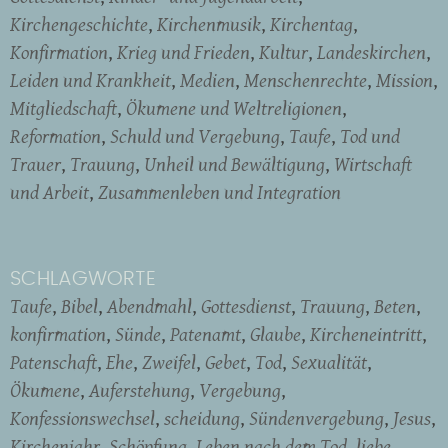
Kirchengeschichte
Kirchenmusik
Kirchentag
Konfirmation
Krieg und Frieden
Kultur
Landeskirchen
Leiden und Krankheit
Medien
Menschenrechte
Mission
Mitgliedschaft
Ökumene und Weltreligionen
Reformation
Schuld und Vergebung
Taufe
Tod und
Trauer
Trauung
Unheil und Bewältigung
Wirtschaft
und Arbeit
Zusammenleben und Integration
SCHLAGWORTE
Taufe
Bibel
Abendmahl
Gottesdienst
Trauung
Beten
konfirmation
Sünde
Patenamt
Glaube
Kircheneintritt
Patenschaft
Ehe
Zweifel
Gebet
Tod
Sexualität
Ökumene
Auferstehung
Vergebung
Konfessionswechsel
scheidung
Sündenvergebung
Jesus
Kirchenjahr
Schöpfung
Leben nach dem Tod
liebe