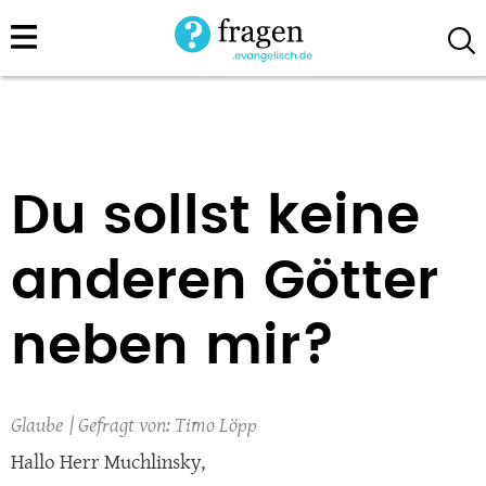
Direkt
zum
Inhalt
Du sollst keine
anderen Götter
neben mir?
Glaube
Timo Löpp
Hallo Herr Muchlinsky,