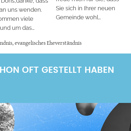
 Doris,danke, dass
Sie sich in Ihrer neuen
 an uns wenden.
Gemeinde wohl…
ommen viele
rund um das…
ndnis
,
evangelisches Eheverständnis
SCHON OFT GESTELLT HABEN