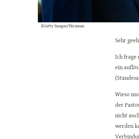
©Getty Images/Hiraman
Sehr geeh
Ich frage
ein auflö
(Standesa
Wieso mus
der Pasto
nicht auc
werden ka
Verbindun