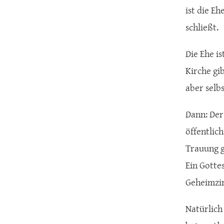
ist die E
schließt.
Die Ehe i
Kirche gi
aber selb
Dann: Der
öffentlic
Trauung g
Ein Gotte
Geheimzir
Natürlich