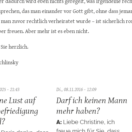
er dadurch wird eben nichts geregelt, was irgendeine rech
prechen, das man einander vor Gott gibt, ohne dass jeman
 man zuvor rechtlich verheiratet wurde – ist sicherlich 
ber freuen. Aber mehr ist es eben nicht.
Sie herzlich.
chlinsky
025 - 21:43
Di., 08.11.2016 - 12:09
ne Lust auf
Darf ich keinen Mann
befriedigung
mehr haben?
l?
Liebe Christine, ich
freue mich für Sie, dass