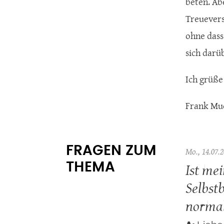
beten. Ab
Treuevers
ohne dass
sich darü
Ich grüße 
Frank Mu
FRAGEN ZUM
Mo., 14.07.2
Ist mei
THEMA
Selbst
norma