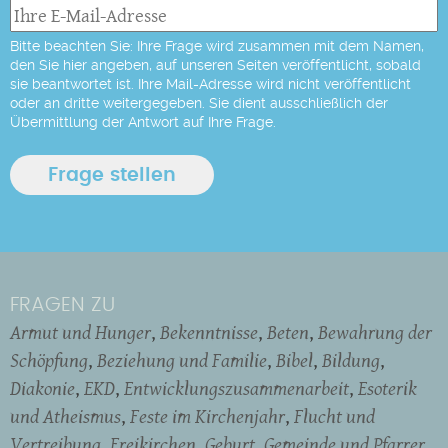
Bitte beachten Sie: Ihre Frage wird zusammen mit dem Namen,
den Sie hier angeben, auf unseren Seiten veröffentlicht, sobald
sie beantwortet ist. Ihre Mail-Adresse wird nicht veröffentlicht
oder an dritte weitergegeben. Sie dient ausschließlich der
Übermittlung der Antwort auf Ihre Frage.
FRAGEN ZU
Armut und Hunger
Bekenntnisse
Beten
Bewahrung der
Schöpfung
Beziehung und Familie
Bibel
Bildung
Diakonie
EKD
Entwicklungszusammenarbeit
Esoterik
und Atheismus
Feste im Kirchenjahr
Flucht und
Vertreibung
Freikirchen
Geburt
Gemeinde und Pfarrer