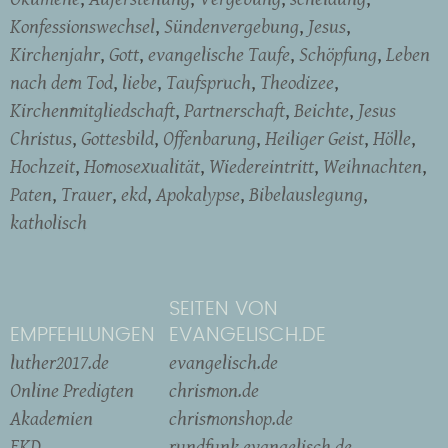
Konfessionswechsel
Sündenvergebung
Jesus
Kirchenjahr
Gott
evangelische Taufe
Schöpfung
Leben
nach dem Tod
liebe
Taufspruch
Theodizee
Kirchenmitgliedschaft
Partnerschaft
Beichte
Jesus
Christus
Gottesbild
Offenbarung
Heiliger Geist
Hölle
Hochzeit
Homosexualität
Wiedereintritt
Weihnachten
Paten
Trauer
ekd
Apokalypse
Bibelauslegung
katholisch
SEITEN VON
EMPFEHLUNGEN
EVANGELISCH.DE
luther2017.de
evangelisch.de
Online Predigten
chrismon.de
Akademien
chrismonshop.de
EKD
rundfunk.evangelisch.de