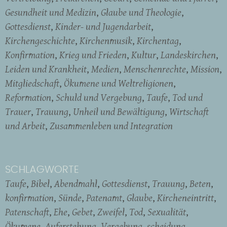
Gesundheit und Medizin
Glaube und Theologie
Gottesdienst
Kinder- und Jugendarbeit
Kirchengeschichte
Kirchenmusik
Kirchentag
Konfirmation
Krieg und Frieden
Kultur
Landeskirchen
Leiden und Krankheit
Medien
Menschenrechte
Mission
Mitgliedschaft
Ökumene und Weltreligionen
Reformation
Schuld und Vergebung
Taufe
Tod und
Trauer
Trauung
Unheil und Bewältigung
Wirtschaft
und Arbeit
Zusammenleben und Integration
SCHLAGWORTE
Taufe
Bibel
Abendmahl
Gottesdienst
Trauung
Beten
konfirmation
Sünde
Patenamt
Glaube
Kircheneintritt
Patenschaft
Ehe
Gebet
Zweifel
Tod
Sexualität
Ökumene
Auferstehung
Vergebung
scheidung