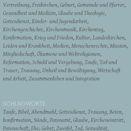
Vertreibung
Freikirchen
Geburt
Gemeinde und Pfarrer
Gesundheit und Medizin
Glaube und Theologie
Gottesdienst
Kinder- und Jugendarbeit
Kirchengeschichte
Kirchenmusik
Kirchentag
Konfirmation
Krieg und Frieden
Kultur
Landeskirchen
Leiden und Krankheit
Medien
Menschenrechte
Mission
Mitgliedschaft
Ökumene und Weltreligionen
Reformation
Schuld und Vergebung
Taufe
Tod und
Trauer
Trauung
Unheil und Bewältigung
Wirtschaft
und Arbeit
Zusammenleben und Integration
SCHLAGWORTE
Taufe
Bibel
Abendmahl
Gottesdienst
Trauung
Beten
konfirmation
Sünde
Patenamt
Glaube
Kircheneintritt
Patenschaft
Ehe
Gebet
Zweifel
Tod
Sexualität