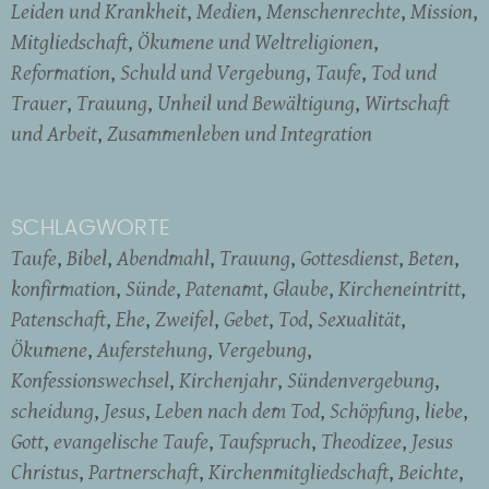
Leiden und Krankheit
Medien
Menschenrechte
Mission
Mitgliedschaft
Ökumene und Weltreligionen
Reformation
Schuld und Vergebung
Taufe
Tod und
Trauer
Trauung
Unheil und Bewältigung
Wirtschaft
und Arbeit
Zusammenleben und Integration
SCHLAGWORTE
Taufe
Bibel
Abendmahl
Trauung
Gottesdienst
Beten
konfirmation
Sünde
Patenamt
Glaube
Kircheneintritt
Patenschaft
Ehe
Zweifel
Gebet
Tod
Sexualität
Ökumene
Auferstehung
Vergebung
Konfessionswechsel
Kirchenjahr
Sündenvergebung
scheidung
Jesus
Leben nach dem Tod
Schöpfung
liebe
Gott
evangelische Taufe
Taufspruch
Theodizee
Jesus
Christus
Partnerschaft
Kirchenmitgliedschaft
Beichte