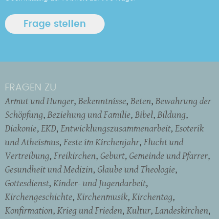
FRAGEN ZU
Armut und Hunger
Bekenntnisse
Beten
Bewahrung der
Schöpfung
Beziehung und Familie
Bibel
Bildung
Diakonie
EKD
Entwicklungszusammenarbeit
Esoterik
und Atheismus
Feste im Kirchenjahr
Flucht und
Vertreibung
Freikirchen
Geburt
Gemeinde und Pfarrer
Gesundheit und Medizin
Glaube und Theologie
Gottesdienst
Kinder- und Jugendarbeit
Kirchengeschichte
Kirchenmusik
Kirchentag
Konfirmation
Krieg und Frieden
Kultur
Landeskirchen