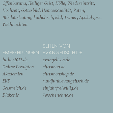
Offenbarung
Heiliger Geist
Hölle
Wiedereintritt
Hochzeit
Gottesbild
Homosexualität
Paten
Bibelauslegung
katholisch
ekd
Trauer
Apokalypse
Weihnachten
SEITEN VON
EMPFEHLUNGEN
EVANGELISCH.DE
luther2017.de
evangelisch.de
Online Predigten
chrismon.de
Akademien
chrismonshop.de
EKD
rundfunk.evangelisch.de
Geistreich.de
einjahrfreiwillig.de
Diakonie
7wochenohne.de