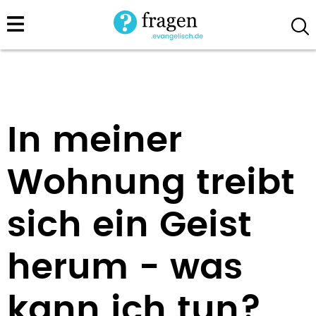
Direkt
zum
Inhalt
In meiner
Wohnung treibt
sich ein Geist
herum - was
kann ich tun?