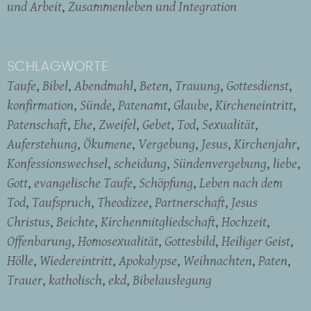
und Arbeit
Zusammenleben und Integration
SCHLAGWORTE
Taufe
Bibel
Abendmahl
Beten
Trauung
Gottesdienst
konfirmation
Sünde
Patenamt
Glaube
Kircheneintritt
Patenschaft
Ehe
Zweifel
Gebet
Tod
Sexualität
Auferstehung
Ökumene
Vergebung
Jesus
Kirchenjahr
Konfessionswechsel
scheidung
Sündenvergebung
liebe
Gott
evangelische Taufe
Schöpfung
Leben nach dem
Tod
Taufspruch
Theodizee
Partnerschaft
Jesus
Christus
Beichte
Kirchenmitgliedschaft
Hochzeit
Offenbarung
Homosexualität
Gottesbild
Heiliger Geist
Hölle
Wiedereintritt
Apokalypse
Weihnachten
Paten
Trauer
katholisch
ekd
Bibelauslegung