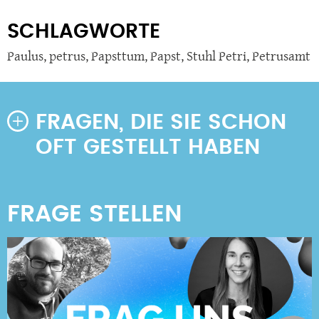
SCHLAGWORTE
Paulus
,
petrus
,
Papsttum
,
Papst
,
Stuhl Petri
,
Petrusamt
FRAGEN, DIE SIE SCHON
OFT GESTELLT HABEN