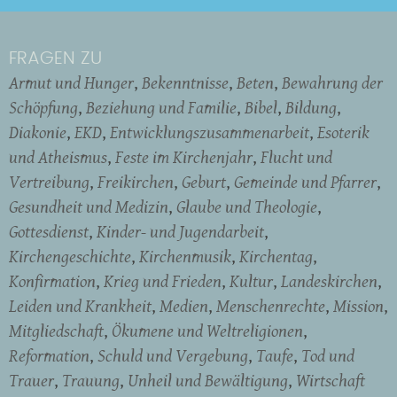
FRAGEN ZU
Armut und Hunger
Bekenntnisse
Beten
Bewahrung der
Schöpfung
Beziehung und Familie
Bibel
Bildung
Diakonie
EKD
Entwicklungszusammenarbeit
Esoterik
und Atheismus
Feste im Kirchenjahr
Flucht und
Vertreibung
Freikirchen
Geburt
Gemeinde und Pfarrer
Gesundheit und Medizin
Glaube und Theologie
Gottesdienst
Kinder- und Jugendarbeit
Kirchengeschichte
Kirchenmusik
Kirchentag
Konfirmation
Krieg und Frieden
Kultur
Landeskirchen
Leiden und Krankheit
Medien
Menschenrechte
Mission
Mitgliedschaft
Ökumene und Weltreligionen
Reformation
Schuld und Vergebung
Taufe
Tod und
Trauer
Trauung
Unheil und Bewältigung
Wirtschaft