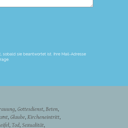
 sobald sie beantwortet ist. Ihre Mail-Adresse
Frage.
rauung
Gottesdienst
Beten
namt
Glaube
Kircheneintritt
eifel
Tod
Sexualität