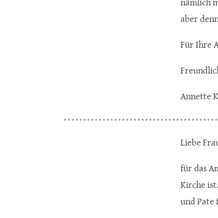
nämlich m
aber denn
Für Ihre 
Freundli
Annette 
Liebe Fra
für das A
Kirche is
und Pate 