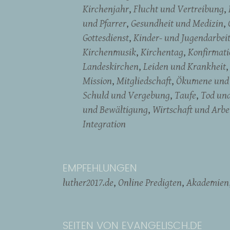
Kirchenjahr
Flucht und Vertreibung
und Pfarrer
Gesundheit und Medizin
Gottesdienst
Kinder- und Jugendarbei
Kirchenmusik
Kirchentag
Konfirmati
Landeskirchen
Leiden und Krankheit
Mission
Mitgliedschaft
Ökumene und 
Schuld und Vergebung
Taufe
Tod un
und Bewältigung
Wirtschaft und Arbe
Integration
EMPFEHLUNGEN
luther2017.de
Online Predigten
Akademien
SEITEN VON EVANGELISCH.DE