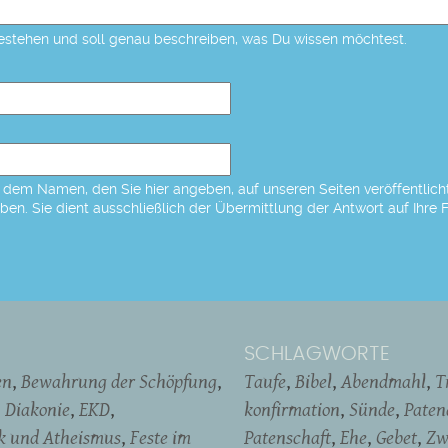
estehen und soll genau beschreiben, was Du wissen möchtest.
dem Namen, den Sie hier angeben, auf unseren Seiten veröffentlicht,
eben. Sie dient ausschließlich der Übermittlung der Antwort auf Ihre 
SCHLAGWORTE
en
Bewahrung der Schöpfung
Taufe
Bibel
Abendmahl
T
Diakonie
EKD
konfirmation
Sünde
Pate
ik und Atheismus
Feste im
Patenschaft
Ehe
Gebet
Zw