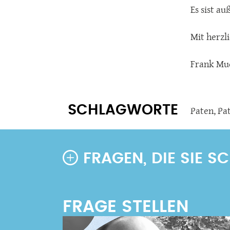
Es sist a
Mit herzl
Frank Mu
SCHLAGWORTE
Paten
,
Pa
FRAGEN, DIE SIE 