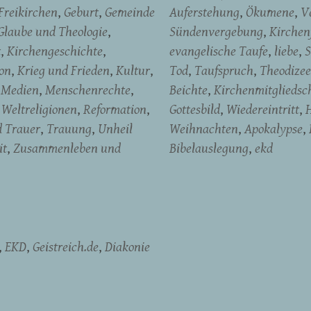
Freikirchen
Geburt
Gemeinde
Auferstehung
Ökumene
V
Glaube und Theologie
Sündenvergebung
Kirchen
t
Kirchengeschichte
evangelische Taufe
liebe
S
on
Krieg und Frieden
Kultur
Tod
Taufspruch
Theodizee
Medien
Menschenrechte
Beichte
Kirchenmitgliedsc
Weltreligionen
Reformation
Gottesbild
Wiedereintritt
H
d Trauer
Trauung
Unheil
Weihnachten
Apokalypse
it
Zusammenleben und
Bibelauslegung
ekd
EKD
Geistreich.de
Diakonie