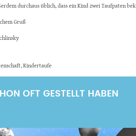
ußerdem durchaus üblich, dass ein Kind zwei Taufpaten b
ichem Gruß
chlinsky
tenschaft
,
Kindertaufe
SCHON OFT GESTELLT HABEN