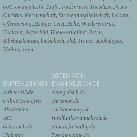
Gott
evangelische Taufe
Taufspruch
Theodizee
Jesus
Christus
Partnerschaft
Kirchenmitgliedschaft
Beichte
Offenbarung
Heiliger Geist
Hölle
Wiedereintritt
Hochzeit
Gottesbild
Homosexualität
Paten
Bibelauslegung
katholisch
ekd
Trauer
Apokalypse
Weihnachten
SEITEN VON
EMPFEHLUNGEN
EVANGELISCH.DE
luther2017.de
evangelisch.de
Online Predigten
chrismon.de
Akademien
chrismonshop.de
EKD
rundfunk.evangelisch.de
Geistreich.de
einjahrfreiwillig.de
Diakonie
7wochenohne.de