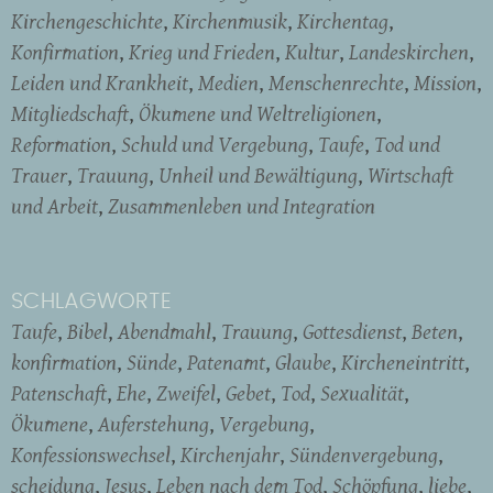
Kirchengeschichte
Kirchenmusik
Kirchentag
Konfirmation
Krieg und Frieden
Kultur
Landeskirchen
Leiden und Krankheit
Medien
Menschenrechte
Mission
Mitgliedschaft
Ökumene und Weltreligionen
Reformation
Schuld und Vergebung
Taufe
Tod und
Trauer
Trauung
Unheil und Bewältigung
Wirtschaft
und Arbeit
Zusammenleben und Integration
SCHLAGWORTE
Taufe
Bibel
Abendmahl
Trauung
Gottesdienst
Beten
konfirmation
Sünde
Patenamt
Glaube
Kircheneintritt
Patenschaft
Ehe
Zweifel
Gebet
Tod
Sexualität
Ökumene
Auferstehung
Vergebung
Konfessionswechsel
Kirchenjahr
Sündenvergebung
scheidung
Jesus
Leben nach dem Tod
Schöpfung
liebe