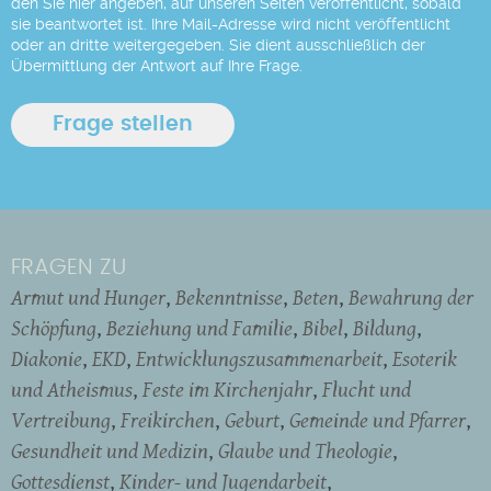
den Sie hier angeben, auf unseren Seiten veröffentlicht, sobald
sie beantwortet ist. Ihre Mail-Adresse wird nicht veröffentlicht
oder an dritte weitergegeben. Sie dient ausschließlich der
Übermittlung der Antwort auf Ihre Frage.
FRAGEN ZU
Armut und Hunger
Bekenntnisse
Beten
Bewahrung der
Schöpfung
Beziehung und Familie
Bibel
Bildung
Diakonie
EKD
Entwicklungszusammenarbeit
Esoterik
und Atheismus
Feste im Kirchenjahr
Flucht und
Vertreibung
Freikirchen
Geburt
Gemeinde und Pfarrer
Gesundheit und Medizin
Glaube und Theologie
Gottesdienst
Kinder- und Jugendarbeit