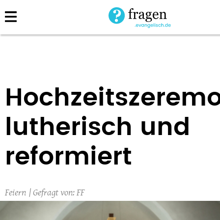
Direkt
zum
Inhalt
Hochzeitszerem
lutherisch und
reformiert
Feiern
FF