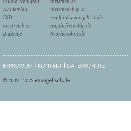
Online Predigten
chrismon.de
Akademien
chrismonshop.de
EKD
rundfunk.evangelisch.de
Geistreich.de
einjahrfreiwillig.de
Diakonie
7wochenohne.de
IMPRESSUM
KONTAKT
DATENSCHUTZ
© 2009 - 2022 evangelisch.de