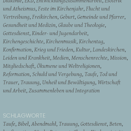
Diakonie
EKD
Entwicklungszusammenarbeit
Esoterik
und Atheismus
Feste im Kirchenjahr
Flucht und
Vertreibung
Freikirchen
Geburt
Gemeinde und Pfarrer
Gesundheit und Medizin
Glaube und Theologie
Gottesdienst
Kinder- und Jugendarbeit
Kirchengeschichte
Kirchenmusik
Kirchentag
Konfirmation
Krieg und Frieden
Kultur
Landeskirchen
Leiden und Krankheit
Medien
Menschenrechte
Mission
Mitgliedschaft
Ökumene und Weltreligionen
Reformation
Schuld und Vergebung
Taufe
Tod und
Trauer
Trauung
Unheil und Bewältigung
Wirtschaft
und Arbeit
Zusammenleben und Integration
SCHLAGWORTE
Taufe
Bibel
Abendmahl
Trauung
Gottesdienst
Beten