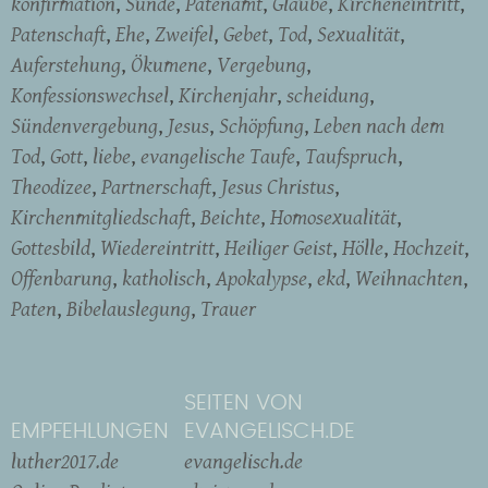
konfirmation
Sünde
Patenamt
Glaube
Kircheneintritt
Patenschaft
Ehe
Zweifel
Gebet
Tod
Sexualität
Auferstehung
Ökumene
Vergebung
Konfessionswechsel
Kirchenjahr
scheidung
Sündenvergebung
Jesus
Schöpfung
Leben nach dem
Tod
Gott
liebe
evangelische Taufe
Taufspruch
Theodizee
Partnerschaft
Jesus Christus
Kirchenmitgliedschaft
Beichte
Homosexualität
Gottesbild
Wiedereintritt
Heiliger Geist
Hölle
Hochzeit
Offenbarung
katholisch
Apokalypse
ekd
Weihnachten
Paten
Bibelauslegung
Trauer
SEITEN VON
EMPFEHLUNGEN
EVANGELISCH.DE
luther2017.de
evangelisch.de