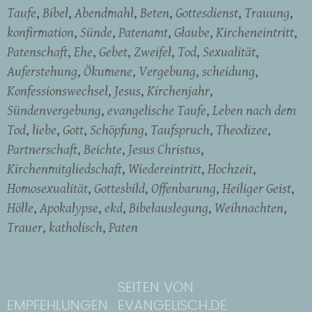
Taufe
Bibel
Abendmahl
Beten
Gottesdienst
Trauung
konfirmation
Sünde
Patenamt
Glaube
Kircheneintritt
Patenschaft
Ehe
Gebet
Zweifel
Tod
Sexualität
Auferstehung
Ökumene
Vergebung
scheidung
Konfessionswechsel
Jesus
Kirchenjahr
Sündenvergebung
evangelische Taufe
Leben nach dem
Tod
liebe
Gott
Schöpfung
Taufspruch
Theodizee
Partnerschaft
Beichte
Jesus Christus
Kirchenmitgliedschaft
Wiedereintritt
Hochzeit
Homosexualität
Gottesbild
Offenbarung
Heiliger Geist
Hölle
Apokalypse
ekd
Bibelauslegung
Weihnachten
Trauer
katholisch
Paten
SEITEN VON
EMPFEHLUNGEN
EVANGELISCH.DE