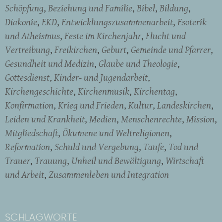
Schöpfung
Beziehung und Familie
Bibel
Bildung
Diakonie
EKD
Entwicklungszusammenarbeit
Esoterik
und Atheismus
Feste im Kirchenjahr
Flucht und
Vertreibung
Freikirchen
Geburt
Gemeinde und Pfarrer
Gesundheit und Medizin
Glaube und Theologie
Gottesdienst
Kinder- und Jugendarbeit
Kirchengeschichte
Kirchenmusik
Kirchentag
Konfirmation
Krieg und Frieden
Kultur
Landeskirchen
Leiden und Krankheit
Medien
Menschenrechte
Mission
Mitgliedschaft
Ökumene und Weltreligionen
Reformation
Schuld und Vergebung
Taufe
Tod und
Trauer
Trauung
Unheil und Bewältigung
Wirtschaft
und Arbeit
Zusammenleben und Integration
SCHLAGWORTE