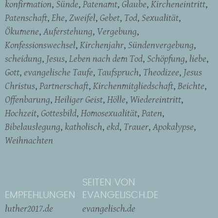
konfirmation
Sünde
Patenamt
Glaube
Kircheneintritt
Patenschaft
Ehe
Zweifel
Gebet
Tod
Sexualität
Ökumene
Auferstehung
Vergebung
Konfessionswechsel
Kirchenjahr
Sündenvergebung
scheidung
Jesus
Leben nach dem Tod
Schöpfung
liebe
Gott
evangelische Taufe
Taufspruch
Theodizee
Jesus
Christus
Partnerschaft
Kirchenmitgliedschaft
Beichte
Offenbarung
Heiliger Geist
Hölle
Wiedereintritt
Hochzeit
Gottesbild
Homosexualität
Paten
Bibelauslegung
katholisch
ekd
Trauer
Apokalypse
Weihnachten
SEITEN VON
EMPFEHLUNGEN
EVANGELISCH.DE
luther2017.de
evangelisch.de