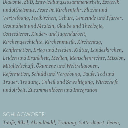
Diakonie
EKD
Entwicklungszusammenarbeit
Esoterik
und Atheismus
Feste im Kirchenjahr
Flucht und
Vertreibung
Freikirchen
Geburt
Gemeinde und Pfarrer
Gesundheit und Medizin
Glaube und Theologie
Gottesdienst
Kinder- und Jugendarbeit
Kirchengeschichte
Kirchenmusik
Kirchentag
Konfirmation
Krieg und Frieden
Kultur
Landeskirchen
Leiden und Krankheit
Medien
Menschenrechte
Mission
Mitgliedschaft
Ökumene und Weltreligionen
Reformation
Schuld und Vergebung
Taufe
Tod und
Trauer
Trauung
Unheil und Bewältigung
Wirtschaft
und Arbeit
Zusammenleben und Integration
SCHLAGWORTE
Taufe
Bibel
Abendmahl
Trauung
Gottesdienst
Beten