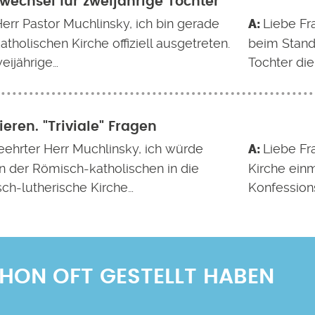
wechsel für zweijährige Tochter
Herr Pastor Muchlinsky, ich bin gerade
Liebe Fr
atholischen Kirche offiziell ausgetreten.
beim Stand
eijährige…
Tochter die
ieren. "Triviale" Fragen
eehrter Herr Muchlinsky, ich würde
Liebe Fr
n der Römisch-katholischen in die
Kirche einm
sch-lutherische Kirche…
Konfession
SCHON OFT GESTELLT HABEN