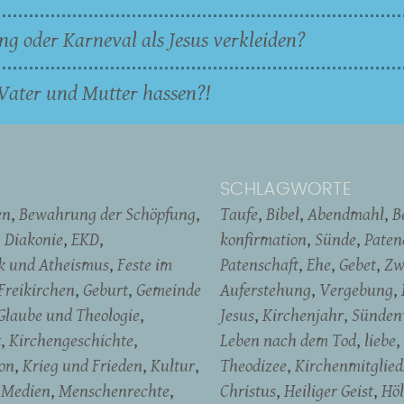
ng oder Karneval als Jesus verkleiden?
Vater und Mutter hassen?!
SCHLAGWORTE
en
Bewahrung der Schöpfung
Taufe
Bibel
Abendmahl
B
Diakonie
EKD
konfirmation
Sünde
Pate
ik und Atheismus
Feste im
Patenschaft
Ehe
Gebet
Zw
Freikirchen
Geburt
Gemeinde
Auferstehung
Vergebung
Glaube und Theologie
Jesus
Kirchenjahr
Sünden
t
Kirchengeschichte
Leben nach dem Tod
liebe
on
Krieg und Frieden
Kultur
Theodizee
Kirchenmitglied
Medien
Menschenrechte
Christus
Heiliger Geist
Höl