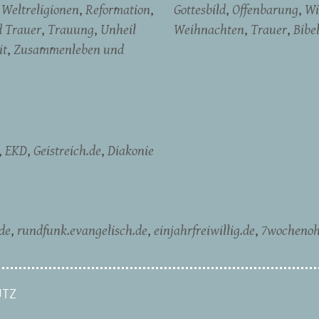
Weltreligionen
Reformation
Gottesbild
Offenbarung
Wi
d Trauer
Trauung
Unheil
Weihnachten
Trauer
Bibe
it
Zusammenleben und
EKD
Geistreich.de
Diakonie
de
rundfunk.evangelisch.de
einjahrfreiwillig.de
7wochenoh
TZ