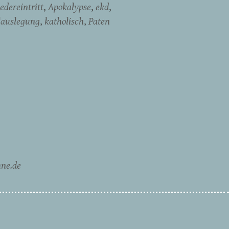
edereintritt
Apokalypse
ekd
lauslegung
katholisch
Paten
ne.de