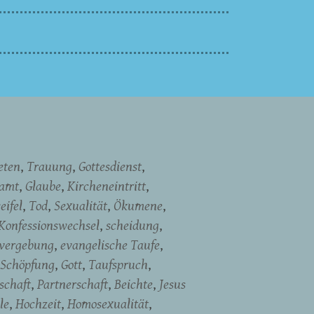
eten
Trauung
Gottesdienst
namt
Glaube
Kircheneintritt
eifel
Tod
Sexualität
Ökumene
Konfessionswechsel
scheidung
vergebung
evangelische Taufe
Schöpfung
Gott
Taufspruch
schaft
Partnerschaft
Beichte
Jesus
le
Hochzeit
Homosexualität