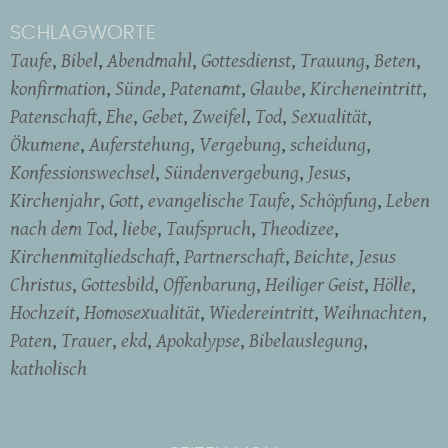
SCHLAGWORTE
Taufe
Bibel
Abendmahl
Gottesdienst
Trauung
Beten
konfirmation
Sünde
Patenamt
Glaube
Kircheneintritt
Patenschaft
Ehe
Gebet
Zweifel
Tod
Sexualität
Ökumene
Auferstehung
Vergebung
scheidung
Konfessionswechsel
Sündenvergebung
Jesus
Kirchenjahr
Gott
evangelische Taufe
Schöpfung
Leben
nach dem Tod
liebe
Taufspruch
Theodizee
Kirchenmitgliedschaft
Partnerschaft
Beichte
Jesus
Christus
Gottesbild
Offenbarung
Heiliger Geist
Hölle
Hochzeit
Homosexualität
Wiedereintritt
Weihnachten
Paten
Trauer
ekd
Apokalypse
Bibelauslegung
katholisch