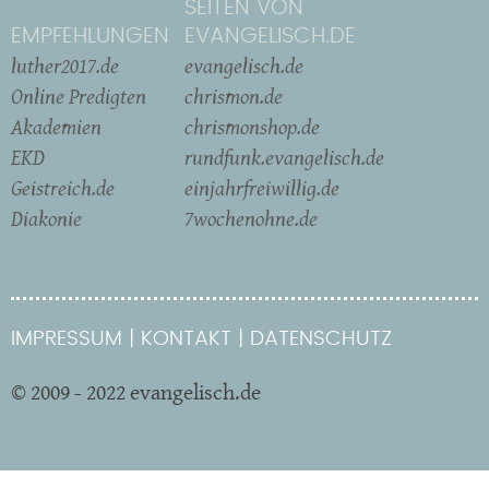
SEITEN VON
EMPFEHLUNGEN
EVANGELISCH.DE
luther2017.de
evangelisch.de
Online Predigten
chrismon.de
Akademien
chrismonshop.de
EKD
rundfunk.evangelisch.de
Geistreich.de
einjahrfreiwillig.de
Diakonie
7wochenohne.de
IMPRESSUM
KONTAKT
DATENSCHUTZ
© 2009 - 2022 evangelisch.de