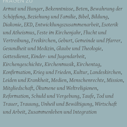
FRAGEN ZU
Armut und Hunger
Bekenntnisse
Beten
Bewahrung der
Schöpfung
Beziehung und Familie
Bibel
Bildung
Diakonie
EKD
Entwicklungszusammenarbeit
Esoterik
und Atheismus
Feste im Kirchenjahr
Flucht und
Vertreibung
Freikirchen
Geburt
Gemeinde und Pfarrer
Gesundheit und Medizin
Glaube und Theologie
Gottesdienst
Kinder- und Jugendarbeit
Kirchengeschichte
Kirchenmusik
Kirchentag
Konfirmation
Krieg und Frieden
Kultur
Landeskirchen
Leiden und Krankheit
Medien
Menschenrechte
Mission
Mitgliedschaft
Ökumene und Weltreligionen
Reformation
Schuld und Vergebung
Taufe
Tod und
Trauer
Trauung
Unheil und Bewältigung
Wirtschaft
und Arbeit
Zusammenleben und Integration