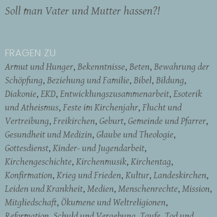
Soll man Vater und Mutter hassen?!
FRAGEN ZU
Armut und Hunger
Bekenntnisse
Beten
Bewahrung der
Schöpfung
Beziehung und Familie
Bibel
Bildung
Diakonie
EKD
Entwicklungszusammenarbeit
Esoterik
und Atheismus
Feste im Kirchenjahr
Flucht und
Vertreibung
Freikirchen
Geburt
Gemeinde und Pfarrer
Gesundheit und Medizin
Glaube und Theologie
Gottesdienst
Kinder- und Jugendarbeit
Kirchengeschichte
Kirchenmusik
Kirchentag
Konfirmation
Krieg und Frieden
Kultur
Landeskirchen
Leiden und Krankheit
Medien
Menschenrechte
Mission
Mitgliedschaft
Ökumene und Weltreligionen
Reformation
Schuld und Vergebung
Taufe
Tod und