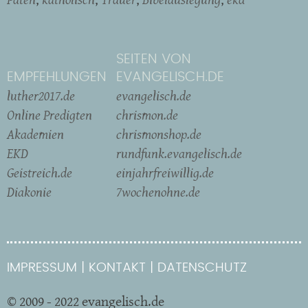
SEITEN VON
EMPFEHLUNGEN
EVANGELISCH.DE
luther2017.de
evangelisch.de
Online Predigten
chrismon.de
Akademien
chrismonshop.de
EKD
rundfunk.evangelisch.de
Geistreich.de
einjahrfreiwillig.de
Diakonie
7wochenohne.de
IMPRESSUM
KONTAKT
DATENSCHUTZ
© 2009 - 2022 evangelisch.de