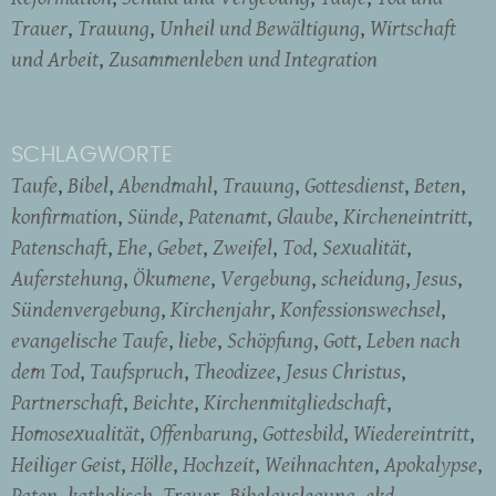
Trauer
Trauung
Unheil und Bewältigung
Wirtschaft
und Arbeit
Zusammenleben und Integration
SCHLAGWORTE
Taufe
Bibel
Abendmahl
Trauung
Gottesdienst
Beten
konfirmation
Sünde
Patenamt
Glaube
Kircheneintritt
Patenschaft
Ehe
Gebet
Zweifel
Tod
Sexualität
Auferstehung
Ökumene
Vergebung
scheidung
Jesus
Sündenvergebung
Kirchenjahr
Konfessionswechsel
evangelische Taufe
liebe
Schöpfung
Gott
Leben nach
dem Tod
Taufspruch
Theodizee
Jesus Christus
Partnerschaft
Beichte
Kirchenmitgliedschaft
Homosexualität
Offenbarung
Gottesbild
Wiedereintritt
Heiliger Geist
Hölle
Hochzeit
Weihnachten
Apokalypse
Paten
katholisch
Trauer
Bibelauslegung
ekd