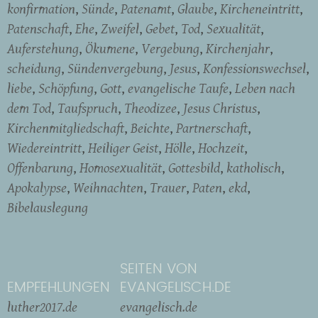
konfirmation
Sünde
Patenamt
Glaube
Kircheneintritt
Patenschaft
Ehe
Zweifel
Gebet
Tod
Sexualität
Auferstehung
Ökumene
Vergebung
Kirchenjahr
scheidung
Sündenvergebung
Jesus
Konfessionswechsel
liebe
Schöpfung
Gott
evangelische Taufe
Leben nach
dem Tod
Taufspruch
Theodizee
Jesus Christus
Kirchenmitgliedschaft
Beichte
Partnerschaft
Wiedereintritt
Heiliger Geist
Hölle
Hochzeit
Offenbarung
Homosexualität
Gottesbild
katholisch
Apokalypse
Weihnachten
Trauer
Paten
ekd
Bibelauslegung
SEITEN VON
EMPFEHLUNGEN
EVANGELISCH.DE
luther2017.de
evangelisch.de