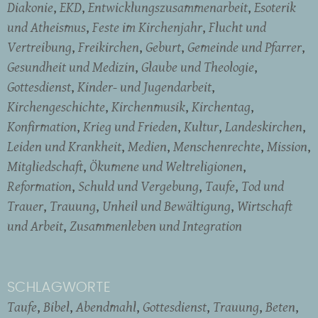
Diakonie
EKD
Entwicklungszusammenarbeit
Esoterik
und Atheismus
Feste im Kirchenjahr
Flucht und
Vertreibung
Freikirchen
Geburt
Gemeinde und Pfarrer
Gesundheit und Medizin
Glaube und Theologie
Gottesdienst
Kinder- und Jugendarbeit
Kirchengeschichte
Kirchenmusik
Kirchentag
Konfirmation
Krieg und Frieden
Kultur
Landeskirchen
Leiden und Krankheit
Medien
Menschenrechte
Mission
Mitgliedschaft
Ökumene und Weltreligionen
Reformation
Schuld und Vergebung
Taufe
Tod und
Trauer
Trauung
Unheil und Bewältigung
Wirtschaft
und Arbeit
Zusammenleben und Integration
SCHLAGWORTE
Taufe
Bibel
Abendmahl
Gottesdienst
Trauung
Beten