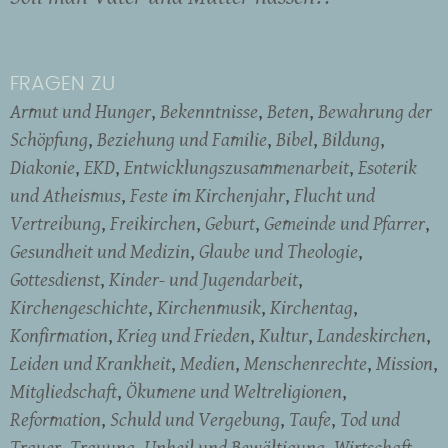
FRAGEN ZU
Armut und Hunger
Bekenntnisse
Beten
Bewahrung der
Schöpfung
Beziehung und Familie
Bibel
Bildung
Diakonie
EKD
Entwicklungszusammenarbeit
Esoterik
und Atheismus
Feste im Kirchenjahr
Flucht und
Vertreibung
Freikirchen
Geburt
Gemeinde und Pfarrer
Gesundheit und Medizin
Glaube und Theologie
Gottesdienst
Kinder- und Jugendarbeit
Kirchengeschichte
Kirchenmusik
Kirchentag
Konfirmation
Krieg und Frieden
Kultur
Landeskirchen
Leiden und Krankheit
Medien
Menschenrechte
Mission
Mitgliedschaft
Ökumene und Weltreligionen
Reformation
Schuld und Vergebung
Taufe
Tod und
Trauer
Trauung
Unheil und Bewältigung
Wirtschaft