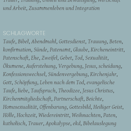
und Arbeit
Zusammenleben und Integration
SCHLAGWORTE
Taufe
Bibel
Abendmahl
Gottesdienst
Trauung
Beten
konfirmation
Sünde
Patenamt
Glaube
Kircheneintritt
Patenschaft
Ehe
Zweifel
Gebet
Tod
Sexualität
Ökumene
Auferstehung
Vergebung
Jesus
scheidung
Konfessionswechsel
Sündenvergebung
Kirchenjahr
Gott
Schöpfung
Leben nach dem Tod
evangelische
Taufe
liebe
Taufspruch
Theodizee
Jesus Christus
Kirchenmitgliedschaft
Partnerschaft
Beichte
Homosexualität
Offenbarung
Gottesbild
Heiliger Geist
Hölle
Hochzeit
Wiedereintritt
Weihnachten
Paten
katholisch
Trauer
Apokalypse
ekd
Bibelauslegung